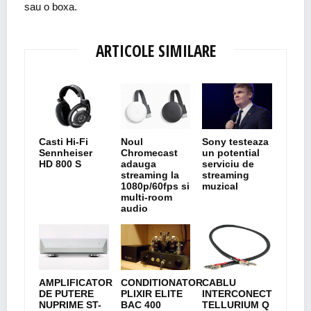
sau o boxa.
ARTICOLE SIMILARE
Casti Hi-Fi
Noul
Sony testeaza
Sennheiser
Chromecast
un potential
HD 800 S
adauga
serviciu de
streaming la
streaming
1080p/60fps si
muzical
multi-room
audio
AMPLIFICATOR
CONDITIONATOR
CABLU
DE PUTERE
PLIXIR ELITE
INTERCONECT
NUPRIME ST-
BAC 400
TELLURIUM Q