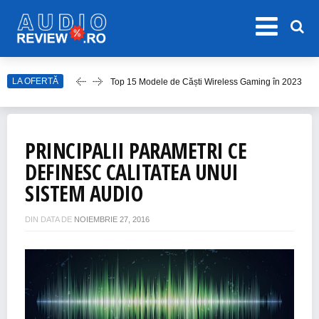
LA OFERTĂ
Top 15 Modele de Căști Wireless Gaming în 2023
Top 10 Modele de Amplificator Audio
Care sunt cele mai bune sisteme audio?
PRINCIPALII PARAMETRI CE
Top Căști Wireless Samsung în 2023
DEFINESC CALITATEA UNUI
Top 15 Cele Mai Bune Boxe Portabile
SISTEM AUDIO
DIN DATA DE
NOIEMBRIE 27, 2016