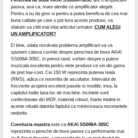
pasiva, asa ca, mare atentie ce amplificator alegeti.
Pentru a nu da gres si pentru a putea beneficia de cea mai
buna calitate pe care o pot livra aceste produse, va
sfatuim sa cititi mai intai articolul urmator:
CUM ALEGI
UN AMPLIFICATOR?
Ei bine, odata rezolvata problema amplificarii sa va
spunem cateva cuvinte despre perechea de boxe AKAI
SS006A-305C. In primul rand, vorbim despre o putere
muzicala excelenta pentru niste produse ce vin din gama
de pret low-cost. Cei 150 W reprezinta puterea reala
(RMS), adica ce resimtita de ascultator. Intervalul de
frecvente acopera excelent joasele si mediile, insa, la
capitolul inalte lasa loc de mai bine. Incintele sunt
confectionate din MDF, material robust, foarte intalnit in
aceste situatii datorita faptului ca minimizeaza rezonantele
nedorite.
Concluzia noastra
este ca
AKAI SS006A-305C
reprezinta o pereche de boxe pasive cu performante mai
mult decat decente, comercializate la un pret destul de