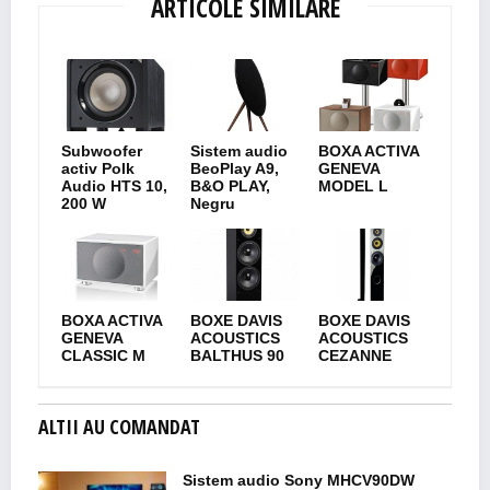
ARTICOLE SIMILARE
Subwoofer
Sistem audio
BOXA ACTIVA
activ Polk
BeoPlay A9,
GENEVA
Audio HTS 10,
B&O PLAY,
MODEL L
200 W
Negru
BOXA ACTIVA
BOXE DAVIS
BOXE DAVIS
GENEVA
ACOUSTICS
ACOUSTICS
CLASSIC M
BALTHUS 90
CEZANNE
ALTII AU COMANDAT
Sistem audio Sony MHCV90DW