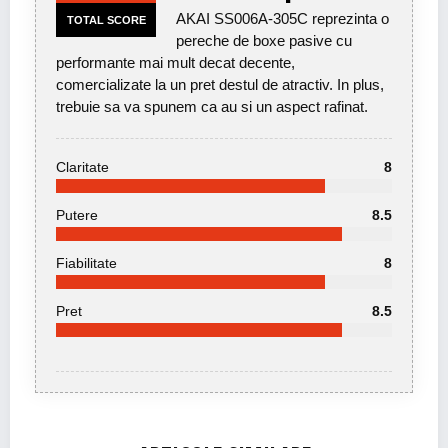
AKAI SS006A-305C reprezinta o
TOTAL SCORE
pereche de boxe pasive cu
performante mai mult decat decente,
comercializate la un pret destul de atractiv. In plus,
trebuie sa va spunem ca au si un aspect rafinat.
Claritate
8
Putere
8.5
Fiabilitate
8
Pret
8.5