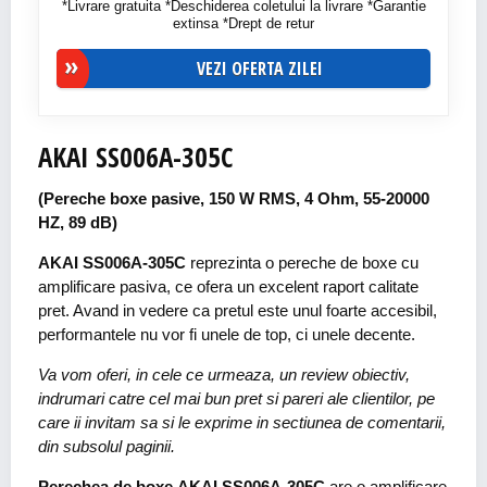
*Livrare gratuita *Deschiderea coletului la livrare *Garantie
extinsa *Drept de retur
VEZI OFERTA ZILEI
AKAI SS006A-305C
(Pereche boxe pasive, 150 W RMS, 4 Ohm, 55-20000
HZ, 89 dB)
AKAI SS006A-305C
reprezinta o pereche de boxe cu
amplificare pasiva, ce ofera un excelent raport calitate
pret. Avand in vedere ca pretul este unul foarte accesibil,
performantele nu vor fi unele de top, ci unele decente.
Va vom oferi, in cele ce urmeaza, un review obiectiv,
indrumari catre cel mai bun pret si pareri ale clientilor, pe
care ii invitam sa si le exprime in sectiunea de comentarii,
din subsolul paginii.
Perechea de boxe AKAI SS006A-305C
are o amplificare