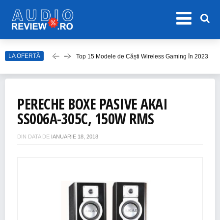
Top 15 Modele de Căști Wireless Gaming în 2023
LA OFERTĂ
Top 10 Modele de Amplificator Audio
Care sunt cele mai bune sisteme audio?
PERECHE BOXE PASIVE AKAI
Top Căști Wireless Samsung în 2023
SS006A-305C, 150W RMS
Top 15 Cele Mai Bune Boxe Portabile
DIN DATA DE
IANUARIE 18, 2018