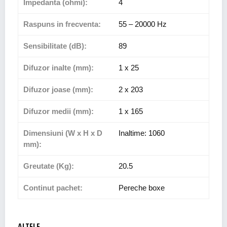
Impedanta (ohmi):
4
Raspuns in frecventa:
55 – 20000 Hz
Sensibilitate (dB):
89
Difuzor inalte (mm):
1 x 25
Difuzor joase (mm):
2 x 203
Difuzor medii (mm):
1 x 165
Dimensiuni (W x H x D
Inaltime: 1060
mm):
Greutate (Kg):
20.5
Continut pachet:
Pereche boxe
ALTELE