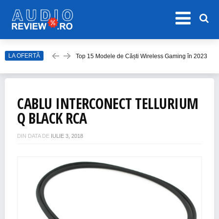
LA OFERTĂ
Top 15 Modele de Căști Wireless Gaming în 2023
Top 10 Modele de Amplificator Audio
Care sunt cele mai bune sisteme audio?
CABLU INTERCONECT TELLURIUM
Top Căști Wireless Samsung în 2023
Q BLACK RCA
Top 15 Cele Mai Bune Boxe Portabile
DIN DATA DE
IULIE 3, 2018