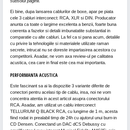
subsolul paginii.
Ei bine, dupa lansarea cablurilor de boxe, apar pe piata
cele 3 cabluri interconect: RCA, XLR si DIN. Producator
anunta ca toate o largime excelenta a benzii, foarte buna
coerenta a fazelor si detalii imbunatatite substantial in
comparatie cu alte cabluri. La fel ca si pana acum, detaliile
cu privire la tehnologiile si materialele utilizate raman
secrete, intrucat nu se doreste impartasirea acestora cu
competitorii. Asadar, ne vom axa review-ul pe calitatea
acustica, cea care in final este cea mai importanta.
PERFORMANTA ACUSTICA
Este fascinant sa ai la dispozitie 3 variante diferite de
conectori pentru acelasi tip de cablu, insa, noi ne vom
concentra atentia in acest articol asupra conectorului
RCA. Asadar, am utilizat un cablu interconect
TELLURIUM Q BLACK RCA, cu lungime de 1 m, acesta
fiind rodat in prealabil timp de 24h cu ajutorul unui burn-in
CD Densen. Conectand un DAC dCS Debussy cu