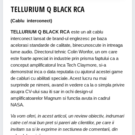
TELLURIUM Q BLACK RCA
(Cablu interconect)
TELLURIUM Q BLACK RCA
este un alt cablu
interconect lansat de brand-ul englezesc pe baza
acelorasi standarde de calitate, binecunoscute in intreaga
lume audio. Directorul tehnic Colin Wonfor, un om care
este foarte apreciat in industrie prin prisma faptului ca a
conceput amplificatorul Inca Tech Claymore, si-a
demonstrat inca o data reputatia cu ajutorul acestei game
de cabluri cu abilitati speciale. Acest lucru nu mai
surprinde pe nimeni, avand in vedere ca la o simpla privire
asupra CV-ului sau iti sar in ochi design-ul
amplificatoarelor Magnum si functia avuta in cadrul
NASA.
Va vom oferi, in acest articol, un review obiectiv, indrumari
catre cel mai bun pret si pareri ale clientilor, pe care ii
invitam sa si le exprime in sectiunea de comentarii, din