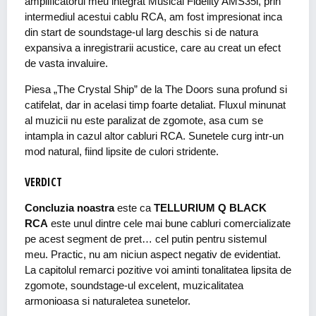
amplificatorul meu integrat Musical Fidelity AMS35i, prin
intermediul acestui cablu RCA, am fost impresionat inca
din start de soundstage-ul larg deschis si de natura
expansiva a inregistrarii acustice, care au creat un efect
de vasta invaluire.
Piesa „The Crystal Ship” de la The Doors suna profund si
catifelat, dar in acelasi timp foarte detaliat. Fluxul minunat
al muzicii nu este paralizat de zgomote, asa cum se
intampla in cazul altor cabluri RCA. Sunetele curg intr-un
mod natural, fiind lipsite de culori stridente.
VERDICT
Concluzia noastra
este ca
TELLURIUM Q BLACK
RCA
este unul dintre cele mai bune cabluri comercializate
pe acest segment de pret… cel putin pentru sistemul
meu. Practic, nu am niciun aspect negativ de evidentiat.
La capitolul remarci pozitive voi aminti tonalitatea lipsita de
zgomote, soundstage-ul excelent, muzicalitatea
armonioasa si naturaletea sunetelor.