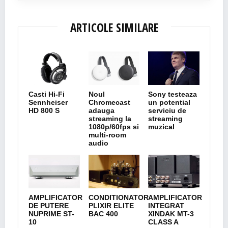
ARTICOLE SIMILARE
Casti Hi-Fi
Noul
Sony testeaza
Sennheiser
Chromecast
un potential
HD 800 S
adauga
serviciu de
streaming la
streaming
1080p/60fps si
muzical
multi-room
audio
AMPLIFICATOR
CONDITIONATOR
AMPLIFICATOR
DE PUTERE
PLIXIR ELITE
INTEGRAT
NUPRIME ST-
BAC 400
XINDAK MT-3
10
CLASS A