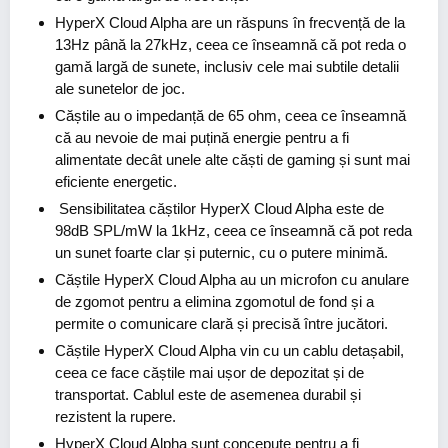
HyperX Cloud Alpha are un răspuns în frecvență de la
13Hz până la 27kHz, ceea ce înseamnă că pot reda o
gamă largă de sunete, inclusiv cele mai subtile detalii
ale sunetelor de joc.
Căștile au o impedanță de 65 ohm, ceea ce înseamnă
că au nevoie de mai puțină energie pentru a fi
alimentate decât unele alte căști de gaming și sunt mai
eficiente energetic.
Sensibilitatea căștilor HyperX Cloud Alpha este de
98dB SPL/mW la 1kHz, ceea ce înseamnă că pot reda
un sunet foarte clar și puternic, cu o putere minimă.
Căștile HyperX Cloud Alpha au un microfon cu anulare
de zgomot pentru a elimina zgomotul de fond și a
permite o comunicare clară și precisă între jucători.
Căștile HyperX Cloud Alpha vin cu un cablu detașabil,
ceea ce face căștile mai ușor de depozitat și de
transportat. Cablul este de asemenea durabil și
rezistent la rupere.
HyperX Cloud Alpha sunt concepute pentru a fi