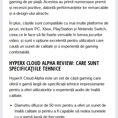
gaming de pe piață. Acestea au primit numeroase premii
și recenzii pozitive, datorită performanțelor lor remarcabile
și a design-ului atractiv.
În plus, căștile sunt compatibile cu mai multe platforme de
jocuri, inclusiv PC, Xbox, PlayStation și Nintendo Switch,
ceea ce le face să fie foarte versatile în lumea jocurilor
video, și sunt o opțiune excelentă pentru utilizatorii care
caută un sunet de calitate și o experiență de gaming
confortabilă.
HYPERX CLOUD ALPHA REVIEW: CARE SUNT
SPECIFICAȚIILE TEHNICE
HyperX Cloud Alpha este un set de căști gaming care
oferă o gamă largă de specificații tehnice impresionante
pentru a oferi utilizatorilor o experiență audio de înaltă
calitate.
Diametru difuzor de 50 mm pentru a oferi un sunet de
înaltă calitate și pentru a fi capabile să redea sunetele
cu o gamă largă de frecvențe.