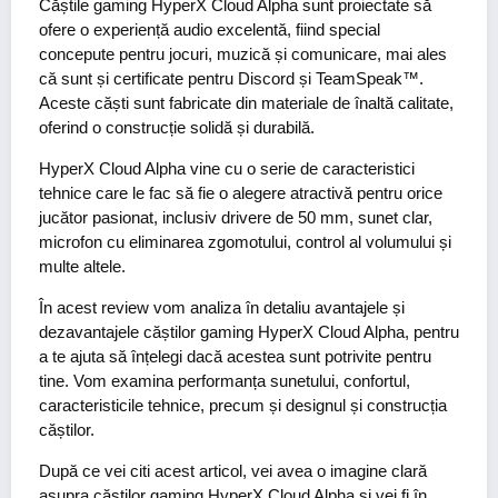
Căștile gaming HyperX Cloud Alpha sunt proiectate să
ofere o experiență audio excelentă, fiind special
concepute pentru jocuri, muzică și comunicare, mai ales
că sunt și certificate pentru Discord și TeamSpeak™.
Aceste căști sunt fabricate din materiale de înaltă calitate,
oferind o construcție solidă și durabilă.
HyperX Cloud Alpha vine cu o serie de caracteristici
tehnice care le fac să fie o alegere atractivă pentru orice
jucător pasionat, inclusiv drivere de 50 mm, sunet clar,
microfon cu eliminarea zgomotului, control al volumului și
multe altele.
În acest review vom analiza în detaliu avantajele și
dezavantajele căștilor gaming HyperX Cloud Alpha, pentru
a te ajuta să înțelegi dacă acestea sunt potrivite pentru
tine. Vom examina performanța sunetului, confortul,
caracteristicile tehnice, precum și designul și construcția
căștilor.
După ce vei citi acest articol, vei avea o imagine clară
asupra căștilor gaming HyperX Cloud Alpha și vei fi în