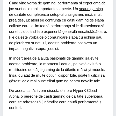
Când vine vorba de gaming, performanța și experiența de
joc sunt cele mai importante aspecte. Un
scaun gaming
de calitate
completeaza setup-ul unui gamer, insă, mult
prea des, jucătorii se confruntă cu căști gaming de slabă
calitate care le limitează performanța și le distorsionează
sunetul, ducând la o experiență generală nesatisfăcătoare.
Fie că este vorba de o comunicare slabă cu echipa sau
de pierderea sunetului, aceste probleme pot avea un
impact negativ asupra jocului.
În încercarea de a ajuta pasionații de gaming să evite
aceste probleme, la momentul actual, pe piață există o
multitudine de căști gaming de la diferite mărci și modele.
Însă, cu atât de multe opțiuni disponibile, poate fi dificil să
găsești cele mai bune căști gaming pentru nevoile tale.
De aceea, astăzi vom discuta despre HyperX Cloud
Alpha, o pereche de căști gaming de calitate superioară,
care se adresează jucătorilor care caută performanță și
confort.