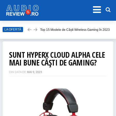
Top 15 Modele de Căști Wireless Gaming în 2023
LA OFERTĂ
Top 10 Modele de Amplificator Audio
Care sunt cele mai bune sisteme audio?
Top Căști Wireless Samsung în 2023
SUNT HYPERX CLOUD ALPHA CELE
Top 15 Cele Mai Bune Boxe Portabile
MAI BUNE CĂȘTI DE GAMING?
DIN DATA DE
MAI 9, 2023