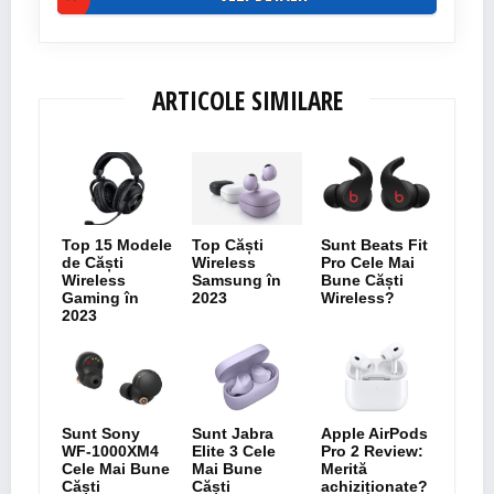
ARTICOLE SIMILARE
Top 15 Modele
Top Căști
Sunt Beats Fit
de Căști
Wireless
Pro Cele Mai
Wireless
Samsung în
Bune Căști
Gaming în
2023
Wireless?
2023
Sunt Sony
Sunt Jabra
Apple AirPods
WF-1000XM4
Elite 3 Cele
Pro 2 Review:
Cele Mai Bune
Mai Bune
Merită
Căști
Căști
achiziționate?