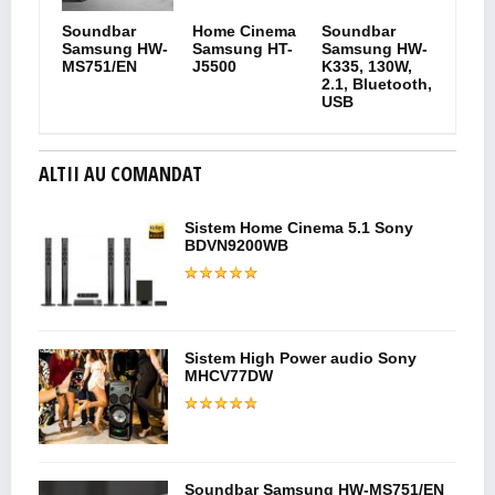
Soundbar
Home Cinema
Soundbar
Samsung HW-
Samsung HT-
Samsung HW-
MS751/EN
J5500
K335, 130W,
2.1, Bluetooth,
USB
ALTII AU COMANDAT
Sistem Home Cinema 5.1 Sony
BDVN9200WB
Sistem High Power audio Sony
MHCV77DW
Soundbar Samsung HW-MS751/EN