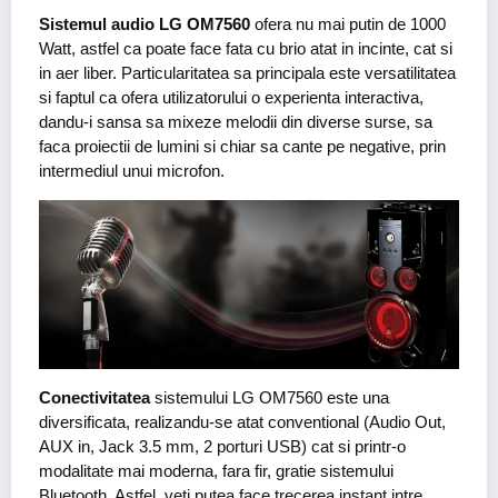
Sistemul audio LG OM7560
ofera nu mai putin de 1000
Watt, astfel ca poate face fata cu brio atat in incinte, cat si
in aer liber. Particularitatea sa principala este versatilitatea
si faptul ca ofera utilizatorului o experienta interactiva,
dandu-i sansa sa mixeze melodii din diverse surse, sa
faca proiectii de lumini si chiar sa cante pe negative, prin
intermediul unui microfon.
Conectivitatea
sistemului LG OM7560 este una
diversificata, realizandu-se atat conventional (Audio Out,
AUX in, Jack 3.5 mm, 2 porturi USB) cat si printr-o
modalitate mai moderna, fara fir, gratie sistemului
Bluetooth. Astfel, veti putea face trecerea instant intre