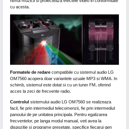
ritmul muzicii si proiecteaza efectele video in conformitate
cu acesta.
Formatele de redare
compatibile cu sistemul audio LG
OM7560 acopera doar variantele uzuale MP3 si WMA. In
schimb, sistemul este dotat si cu un tuner FM, oferind
acces la zeci de frecvente radio.
Controlul
sistemului audio LG OM7560 se realizeaza
facil, fie prin intermediul telecomenzii, fie prin intermediul
panoului de pe unitatea principala. Pentru egalizarea
frecventelor, pe langa modul manual, veti avea la
dispozitie si programe presetate, specifice fiecarui gen