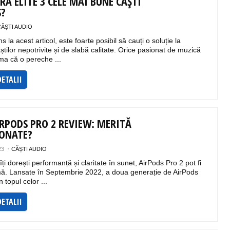
RA ELITE 3 CELE MAI BUNE CĂȘTI
S?
CĂȘTI AUDIO
 la acest articol, este foarte posibil să cauți o soluție la
tilor nepotrivite și de slabă calitate. Orice pasionat de muzică
ma că o pereche ...
DETALII
IRPODS PRO 2 REVIEW: MERITĂ
IONATE?
23
CĂȘTI AUDIO
ți dorești performanță și claritate în sunet, AirPods Pro 2 pot fi
imă. Lansate în Septembrie 2022, a doua generație de AirPods
n topul celor ...
DETALII