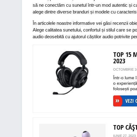
să ne conectăm cu sunetul într-un mod autentic și capt
alege dintre diverse branduri și modele cu caracteristi
În articolele noastre informative vei găsi recenzii obi
Alege calitatea sunetului, confortul și stilul care se p
audio deosebită cu ajutorul căștilor audio potrivite pen
TOP 15 
2023
OCTOMBRIE 16
Într-o lume 
o experiență
folosești poa
VEZI 
TOP CĂȘ
IUNIE 27, 2023