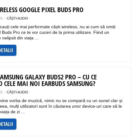
IRELESS GOOGLE PIXEL BUDS PRO
23
CĂȘTI AUDIO
cauți cele mai performate căști wireless, nu ai cum să omiți
 Buds Pro ce te vor cuceri de la prima utilizare. Fiind un
nelipsit din viața ...
DETALII
SAMSUNG GALAXY BUDS2 PRO – CU CE
D CELE MAI NOI EARBUDS SAMSUNG?
23
CĂȘTI AUDIO
vine vorba de muzică, nimic nu se compară cu un sunet clar și
eea, mulți utilizatori sunt în căutarea unor device-uri care să le
 viața de zi ...
DETALII