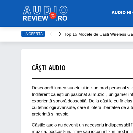
AUDIO HI
LA OFERTĂ
Top 15 Modele de Căști Wireless G
Top 10 Modele de Amplificator Audi
Care sunt cele mai bune sisteme a
Top Căști Wireless Samsung în 202
CĂȘTI AUDIO
Top 15 Cele Mai Bune Boxe Portabi
Descoperă lumea sunetului într-un mod personal și cap
Indiferent că ești un pasionat al muzicii, un gamer înfo
experiență sonoră deosebită. De la căștile cu fir clasi
cu tehnologii avansate, care îți oferă libertatea de a
preferință și nevoie.
Căștile audio au devenit un accesoriu indispensabil în
muzică, podcast-uri, filme sau jocuri într-un mod int