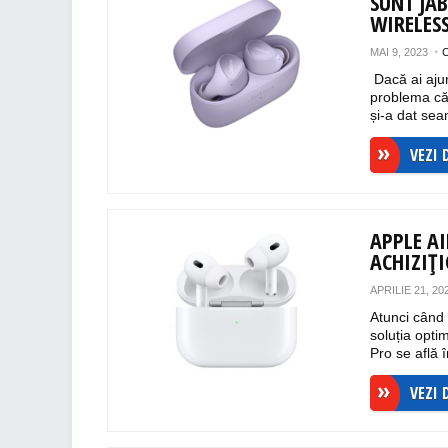
SUNT JAB
WIRELES
MAI 9, 2023
Dacă ai ajuns
problema căș
și-a dat sea
VEZI 
APPLE A
ACHIZIȚ
APRILIE 21, 20
Atunci când î
soluția opt
Pro se află î
VEZI 