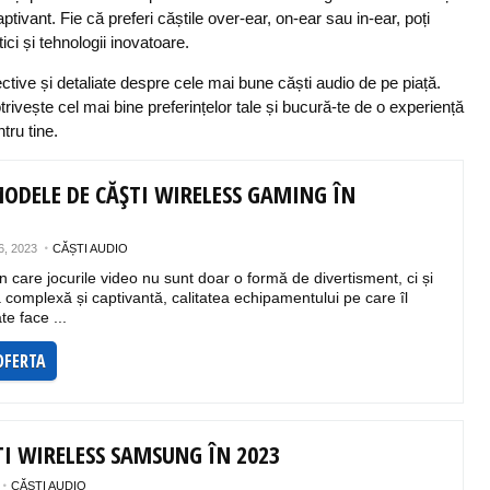
ivant. Fie că preferi căștile over-ear, on-ear sau in-ear, poți
ci și tehnologii inovatoare.
ective și detaliate despre cele mai bune căști audio de pe piață.
otrivește cel mai bine preferințelor tale și bucură-te de o experiență
tru tine.
MODELE DE CĂȘTI WIRELESS GAMING ÎN
, 2023
CĂȘTI AUDIO
în care jocurile video nu sunt doar o formă de divertisment, ci și
 complexă și captivantă, calitatea echipamentului pe care îl
te face ...
OFERTA
TI WIRELESS SAMSUNG ÎN 2023
CĂȘTI AUDIO