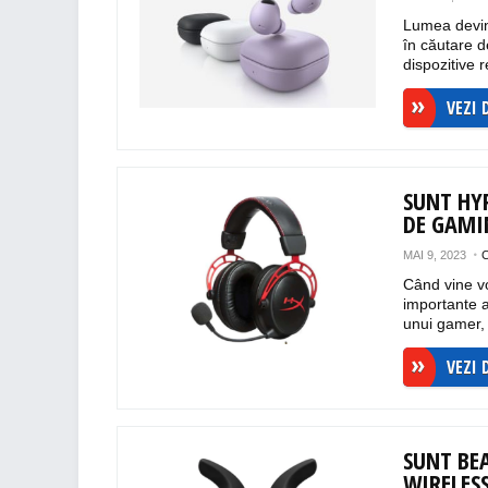
Lumea devin
în căutare d
dispozitive r
VEZI 
SUNT HY
DE GAM
MAI 9, 2023
Când vine v
importante 
unui gamer, 
VEZI 
SUNT BEA
WIRELES