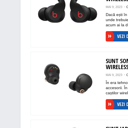
MAI 9, 2023
Dacă ești în
unde trebuie.
acum ai la di
VEZI 
SUNT SO
WIRELES
MAI 9, 2023
În era tehno
accesorii. Î
caștilor wire
VEZI 