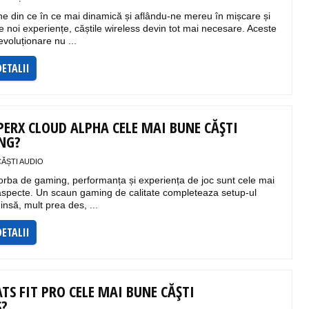
e din ce în ce mai dinamică și aflându-ne mereu în mișcare și
e noi experiențe, căștile wireless devin tot mai necesare. Aceste
evoluționare nu ...
DETALII
PERX CLOUD ALPHA CELE MAI BUNE CĂȘTI
ING?
CĂȘTI AUDIO
orba de gaming, performanța și experiența de joc sunt cele mai
aspecte. Un scaun gaming de calitate completeaza setup-ul
insă, mult prea des, ...
DETALII
TS FIT PRO CELE MAI BUNE CĂȘTI
S?