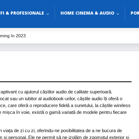
-FI & PROFESIONALE
HOME CINEMA & AUDIO
POR
aming în 2023
o
udio?
3
le
tivant cu ajutorul căștilor audio de calitate superioară.
cat sau un iubitor al audiobook-urilor, căștile audio îți oferă o
ce, care oferă o reproducere fidelă a sunetului, la căștile wireless
 te mișca în voie, există o gamă variată de modele pentru fiecare
 viața de zi cu zi, oferindu-ne posibilitatea de a ne bucura de
im și personal. Ele ne permit să ne izolăm de zgomotul exterior și