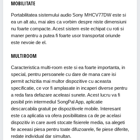
MOBILITATE
Portabilitatea sistemului audio Sony MHCV77DW este si
ea un alt atu, mai ales ca vorbim despre niste dimensiuni
nu foarte compacte. Acest sistem este echipat cu roti si
maner pentru a putea fi foarte usor transportat oriunde
este nevoie de el.
MULTIROOM
Caracteristica multi-room este si ea foarte importanta, in
special, pentru persoanele cu dare de mana care isi
permit achizitia mai multor dispozitive cu aceasta
specificatie, ce vor fi amplasate in incaperi diverse pentru
a reda fara defazare aceleasi sunete. Acest lucru va fi
posibil prin intermediul SongPal App, aplicatie
descarcabila gratuit pe dispozitivele mobile. Interesant
este ca aplicatia va ofera posibilitatea ca de pe acelasi
dispozitiv in care aveti stocate fisierele media, sa alegeti
fie aceeasi piesa pentru toate difuzoarele, fie piese diferite,
redate individual dar simultan.