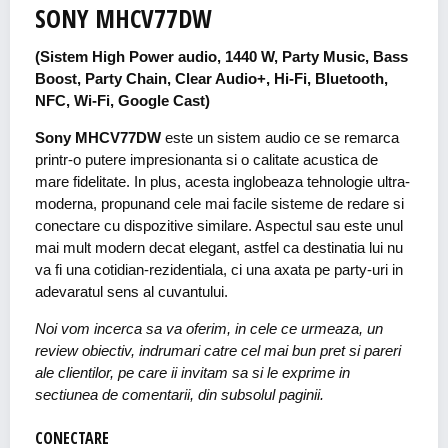
SONY MHCV77DW
(Sistem High Power audio, 1440 W, Party Music, Bass
Boost, Party Chain, Clear Audio+, Hi-Fi, Bluetooth,
NFC, Wi-Fi, Google Cast)
Sony MHCV77DW
este un sistem audio ce se remarca
printr-o putere impresionanta si o calitate acustica de
mare fidelitate. In plus, acesta inglobeaza tehnologie ultra-
moderna, propunand cele mai facile sisteme de redare si
conectare cu dispozitive similare. Aspectul sau este unul
mai mult modern decat elegant, astfel ca destinatia lui nu
va fi una cotidian-rezidentiala, ci una axata pe party-uri in
adevaratul sens al cuvantului.
Noi vom incerca sa va oferim, in cele ce urmeaza, un
review obiectiv, indrumari catre cel mai bun pret si pareri
ale clientilor, pe care ii invitam sa si le exprime in
sectiunea de comentarii, din subsolul paginii.
CONECTARE