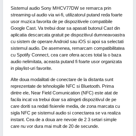
Sistemul audio Sony MHCV77DW se remarca prin
streaming-ul audio via wi-fi, utilizatorul putand reda foarte
usor muzica favorita de pe dispozitivele compatibile
Google Cast. Va trebui doar sa apasati butonul Cast din
aplicatia descarcata gratuit pe dispozitivul dumneavoastra
cu sistem de operare Android sau iOS si apoi sa selectati
sistemul audio. De asemenea, remarcam compatibilitatea
cu Spotify Connect, cea care ofera acces total la o baza
audio nelimitata, aceasta putand fi foarte usor organizata
in playlist-uri favorite.
Alte doua modalitati de conectare de la distanta sunt
reprezentate de tehnologiile NFC si Bluetooth. Prima
dintre ele, Near Field Comunication (NFC) este atat de
facila incat va trebui doar sa atingeti dispozitivul de pe
care doriti sa redati fisierele media, de zona marcata cu
sigla NFC pe sistemul audio si conectarea se va realiza
instant. Cea de a doua are nevoie de 2 3 setari simple
care nu vor dura mai mult de 20 de secunde.