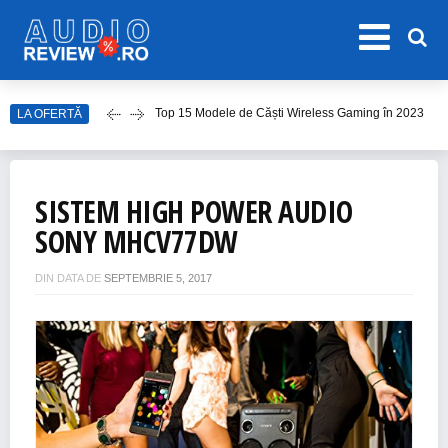
LA OFERTĂ
Top 10 Modele de Amplificator Audio
Care sunt cele mai bune sisteme audio?
Top Căști Wireless Samsung în 2023
SISTEM HIGH POWER AUDIO
Top 15 Cele Mai Bune Boxe Portabile
SONY MHCV77DW
Top 15 Modele de Căști Wireless Gaming în 2023
DIN DATA DE
SEPTEMBRIE 5, 2017