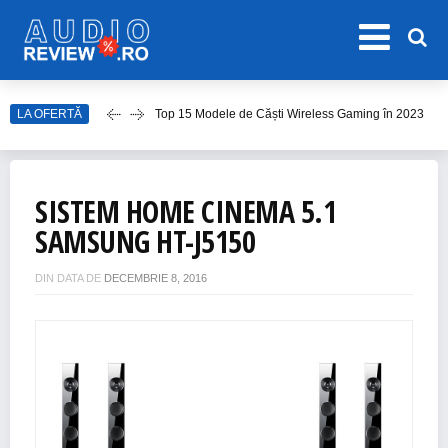
LA OFERTĂ
Top 10 Modele de Amplificator Audio
Care sunt cele mai bune sisteme audio?
Top Căști Wireless Samsung în 2023
SISTEM HOME CINEMA 5.1
Top 15 Cele Mai Bune Boxe Portabile
SAMSUNG HT-J5150
Top 15 Modele de Căști Wireless Gaming în 2023
DIN DATA DE
DECEMBRIE 8, 2016