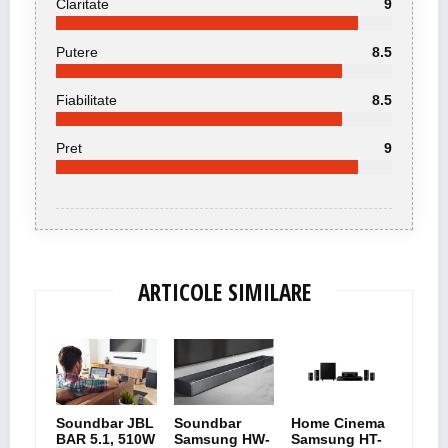
Claritate
9
Putere
8.5
Fiabilitate
8.5
Pret
9
ARTICOLE SIMILARE
Soundbar JBL
Soundbar
Home Cinema
BAR 5.1, 510W
Samsung HW-
Samsung HT-