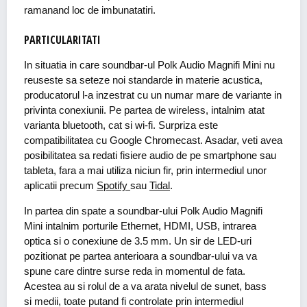
ramanand loc de imbunatatiri.
PARTICULARITATI
In situatia in care soundbar-ul Polk Audio Magnifi Mini nu
reuseste sa seteze noi standarde in materie acustica,
producatorul l-a inzestrat cu un numar mare de variante in
privinta conexiunii. Pe partea de wireless, intalnim atat
varianta bluetooth, cat si wi-fi. Surpriza este
compatibilitatea cu Google Chromecast. Asadar, veti avea
posibilitatea sa redati fisiere audio de pe smartphone sau
tableta, fara a mai utiliza niciun fir, prin intermediul unor
aplicatii precum
Spotify
sau
Tidal
.
In partea din spate a soundbar-ului Polk Audio Magnifi
Mini intalnim porturile Ethernet, HDMI, USB, intrarea
optica si o conexiune de 3.5 mm. Un sir de LED-uri
pozitionat pe partea anterioara a soundbar-ului va va
spune care dintre surse reda in momentul de fata.
Acestea au si rolul de a va arata nivelul de sunet, bass
si medii, toate putand fi controlate prin intermediul