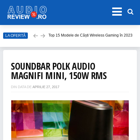
Top 15 Modele de Căști Wireless Gaming în 2023
LA OFERTĂ
Top 10 Modele de Amplificator Audio
Care sunt cele mai bune sisteme audio?
Top Căști Wireless Samsung în 2023
SOUNDBAR POLK AUDIO
Top 15 Cele Mai Bune Boxe Portabile
MAGNIFI MINI, 150W RMS
DIN DATA DE
APRILIE 27, 2017