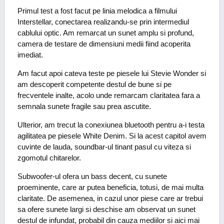
Primul test a fost facut pe linia melodica a filmului
Interstellar, conectarea realizandu-se prin intermediul
cablului optic. Am remarcat un sunet amplu si profund,
camera de testare de dimensiuni medii fiind acoperita
imediat.
Am facut apoi cateva teste pe piesele lui Stevie Wonder si
am descoperit competente destul de bune si pe
frecventele inalte, acolo unde remarcam claritatea fara a
semnala sunete fragile sau prea ascutite.
Ulterior, am trecut la conexiunea bluetooth pentru a-i testa
agilitatea pe piesele White Denim. Si la acest capitol avem
cuvinte de lauda, soundbar-ul tinant pasul cu viteza si
zgomotul chitarelor.
Subwoofer-ul ofera un bass decent, cu sunete
proeminente, care ar putea beneficia, totusi, de mai multa
claritate. De asemenea, in cazul unor piese care ar trebui
sa ofere sunete largi si deschise am observat un sunet
destul de infundat, probabil din cauza mediilor si aici mai