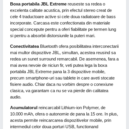
Boxa portabila JBL Extreme
reuseste sa redea o
excelenta calitate acustica, prin efectul stereo creat de
cele 4 traductoare active si cele doua radiatoare de bass
incorporate. Carcasa este confectionata din materiale
special concepute pentru a oferi fiabilitate pe termen lung
si pentru a absorbii distorsiunile la puteri mari.
Conectivitatea
Bluetooth ofera posibilitatea interconectarii
mai multor dispozitive JBL, simultan, acestea reusind sa
redea un sunet surround remarcabil. De asemenea, fara a
mai avea nevoie de niciun fir, veti putea lega la boxa
portabila JBL Extreme pana la 3 dispozitive mobile,
precum smartphone-uri sau tablete in care aveti stocate
fisiere audio. Chiar daca nu vorbim despre o conexiune
clasica, va garantam ca nu se va pierde din calitatea
audio.
Acumulatorul
reincarcabil Lithium-ion Polymer, de
10.000 mAh, ofera o autonomie de pana la 15 ore. In plus,
acesta permite reincarcarea dispozitivelor mobile, prin
intermediul celor doua porturi USB, functionand