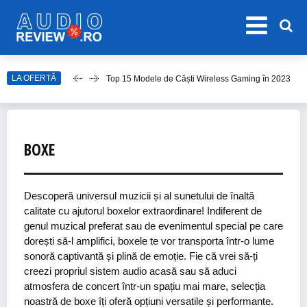
LA OFERTĂ
Top 15 Modele de Căști Wireless Gaming în 2023
Top 10 Modele de Amplificator Audio
Care sunt cele mai bune sisteme audio?
Top Căști Wireless Samsung în 2023
BOXE
Top 15 Cele Mai Bune Boxe Portabile
Descoperă universul muzicii și al sunetului de înaltă
calitate cu ajutorul boxelor extraordinare! Indiferent de
genul muzical preferat sau de evenimentul special pe care
dorești să-l amplifici, boxele te vor transporta într-o lume
sonoră captivantă și plină de emoție. Fie că vrei să-ți
creezi propriul sistem audio acasă sau să aduci
atmosfera de concert într-un spațiu mai mare, selecția
noastră de boxe îți oferă opțiuni versatile și performante.