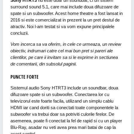
Sony HTRT3
nu este doar un soundbar, ci un sistem
surround sound 5.1, care mai include doua difuzoare de
spate si un subwoofer. Acest home theatre a fost lansat in
2016 si este comercializat in prezent la un pret destul de
atractiv. Noi l-am testat si va vom expune principalele
concluzii.
Vom incerca sa va oferim, in cele ce urmeaza, un review
obiectiv, indrumari catre cel mai bun pret si pareri ale
clientilor, pe care ii invitam sa si le exprime in sectiunea
de comentarii, din subsolul paginii.
PUNCTE FORTE
Sistemul audio Sony HTRT3 include un soundbar, doua
difuzoare spate si un subwoofer. Conectarea lor cu
televizorul este foarte facila, utilizand un simplu cablu
HDMI iar cand doriti sa conectati toate componentele la
subwoofer va trebui doar sa potriviti culorile firelor. De
asemenea, poate fi conectat la fel de rapid si cu un player
Blu-Ray, asadar nu veti avea prea mari batai de cap la
acest capitol.