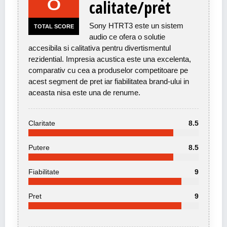
8
calitate/pret
Sony HTRT3 este un sistem
TOTAL SCORE
audio ce ofera o solutie
accesibila si calitativa pentru divertismentul
rezidential. Impresia acustica este una excelenta,
comparativ cu cea a produselor competitoare pe
acest segment de pret iar fiabilitatea brand-ului in
aceasta nisa este una de renume.
Claritate
8.5
Putere
8.5
Fiabilitate
9
Pret
9