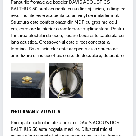
Panourile frontale ale boxelor DAVIS ACOUSTICS
BALTHUS 50 sunt acuperite cu un finisaj lucios, in timp ce
resul incintei este acoperita cu un vinyl ce imita lemnul.
Structura este confectionata din MDF cu grosime de 1
cm, care are la interior o ramforsare suplimentara. Pentru
limitarea efectului de ecou, fiecare boxa este captusita cu
lana acustica. Crossover-ul este direct conectat la
terminal. Baza incintelor este acoperita cu o spuma de
amortizare si include 4 picioruse de decuplare, detasabile.
PERFORMANTA ACUSTICA
Principala particularitate a boxelor DAVIS ACOUSTICS
BALTHUS 50 este bogatia mediilor. Difuzorul mic si
galben ofera o spatialitate generoasa vocilor si extrage o