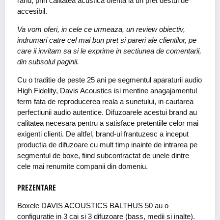
rand, prin calitatea acustica oferita la un pret destul de
accesibil.
Va vom oferi, in cele ce urmeaza, un review obiectiv,
indrumari catre cel mai bun pret si pareri ale clientilor, pe
care ii invitam sa si le exprime in sectiunea de comentarii,
din subsolul paginii.
Cu o traditie de peste 25 ani pe segmentul aparaturii audio
High Fidelity, Davis Acoustics isi mentine anagajamentul
ferm fata de reproducerea reala a sunetului, in cautarea
perfectiunii audio autentice. Difuzoarele acestui brand au
calitatea necesara pentru a satisface pretentiile celor mai
exigenti clienti. De altfel, brand-ul frantuzesc a inceput
productia de difuzoare cu mult timp inainte de intrarea pe
segmentul de boxe, fiind subcontractat de unele dintre
cele mai renumite companii din domeniu.
PREZENTARE
Boxele DAVIS ACOUSTICS BALTHUS 50 au o
configuratie in 3 cai si 3 difuzoare (bass, medii si inalte).