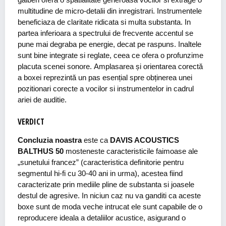
multitudine de micro-detalii din inregistrari. Instrumentele
beneficiaza de claritate ridicata si multa substanta. In
partea inferioara a spectrului de frecvente accentul se
pune mai degraba pe energie, decat pe raspuns. Inaltele
sunt bine integrate si reglate, ceea ce ofera o profunzime
placuta scenei sonore. Amplasarea și orientarea corectă
a boxei reprezintă un pas esențial spre obținerea unei
pozitionari corecte a vocilor si instrumentelor in cadrul
ariei de auditie.
VERDICT
Concluzia noastra
este ca
DAVIS ACOUSTICS
BALTHUS 50
mosteneste caracteristicile faimoase ale
„sunetului francez” (caracteristica definitorie pentru
segmentul hi-fi cu 30-40 ani in urma), acestea fiind
caracterizate prin mediile pline de substanta si joasele
destul de agresive. In niciun caz nu va ganditi ca aceste
boxe sunt de moda veche intrucat ele sunt capabile de o
reproducere ideala a detaliilor acustice, asigurand o