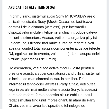
APLICATII SI ALTE TEHNOLOGII
In primul rand, sistemul audio Sony MHCV90DW are o
aplicatie dedicata,
Sony |Music Center
, ce faciliteaza
controlul de la distanta (wireless), prin intermediul
dispozitivelor mobile inteligente si chiar introduce cateva
optiuni suplimentare. Asadar, veti putea organiza playlist-
uri comune, utilizand mai multe surse de redare si veti
avea un control total asupra componentei acustice (efecte
DJ, egalizari de frecventa, volum, etc.) dar si asupra celei
vizuale (spectacolul de lumini).
De asemenea, veti putea activa modul
Fiesta
pentru o
presiune acustica superioara atunci cand utilizati sistemul
in incinte de mari dimensiuni sau in aer liber. Prin
intermediul tehnologiei
Wireless Party Chain
, veti putea
lega in paralel mai multe sisteme audio Sony, la aceeasi
sursa de redare, fara a necesita niciun cablu, sunetul
redat simultan fiind unul impresionant. In afara de Party
Chain, veti mai avea la dispozitie o tehnologie de