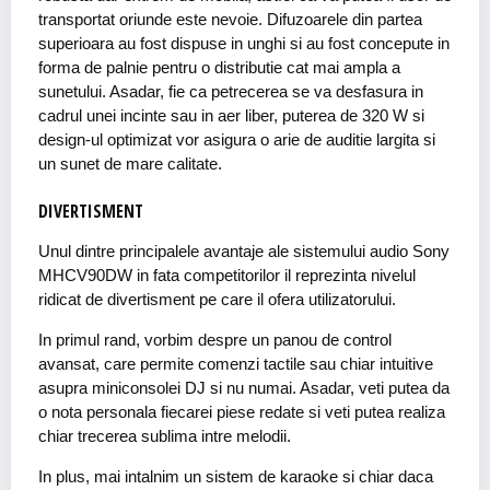
transportat oriunde este nevoie. Difuzoarele din partea
superioara au fost dispuse in unghi si au fost concepute in
forma de palnie pentru o distributie cat mai ampla a
sunetului. Asadar, fie ca petrecerea se va desfasura in
cadrul unei incinte sau in aer liber, puterea de 320 W si
design-ul optimizat vor asigura o arie de auditie largita si
un sunet de mare calitate.
DIVERTISMENT
Unul dintre principalele avantaje ale sistemului audio Sony
MHCV90DW in fata competitorilor il reprezinta nivelul
ridicat de divertisment pe care il ofera utilizatorului.
In primul rand, vorbim despre un panou de control
avansat, care permite comenzi tactile sau chiar intuitive
asupra miniconsolei DJ si nu numai. Asadar, veti putea da
o nota personala fiecarei piese redate si veti putea realiza
chiar trecerea sublima intre melodii.
In plus, mai intalnim un sistem de karaoke si chiar daca