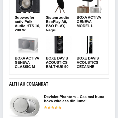
Subwoofer
Sistem audio
BOXA ACTIVA
activ Polk
BeoPlay A9,
GENEVA
Audio HTS 10,
B&O PLAY,
MODEL L
200 W
Negru
BOXA ACTIVA
BOXE DAVIS
BOXE DAVIS
GENEVA
ACOUSTICS
ACOUSTICS
CLASSIC M
BALTHUS 90
CEZANNE
ALTII AU COMANDAT
Devialet Phantom – Cea mai buna
boxa wireless din lume!