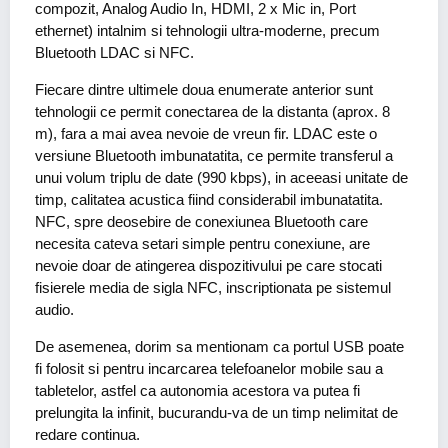
compozit, Analog Audio In, HDMI, 2 x Mic in, Port
ethernet) intalnim si tehnologii ultra-moderne, precum
Bluetooth LDAC si NFC.
Fiecare dintre ultimele doua enumerate anterior sunt
tehnologii ce permit conectarea de la distanta (aprox. 8
m), fara a mai avea nevoie de vreun fir. LDAC este o
versiune Bluetooth imbunatatita, ce permite transferul a
unui volum triplu de date (990 kbps), in aceeasi unitate de
timp, calitatea acustica fiind considerabil imbunatatita.
NFC, spre deosebire de conexiunea Bluetooth care
necesita cateva setari simple pentru conexiune, are
nevoie doar de atingerea dispozitivului pe care stocati
fisierele media de sigla NFC, inscriptionata pe sistemul
audio.
De asemenea, dorim sa mentionam ca portul USB poate
fi folosit si pentru incarcarea telefoanelor mobile sau a
tabletelor, astfel ca autonomia acestora va putea fi
prelungita la infinit, bucurandu-va de un timp nelimitat de
redare continua.