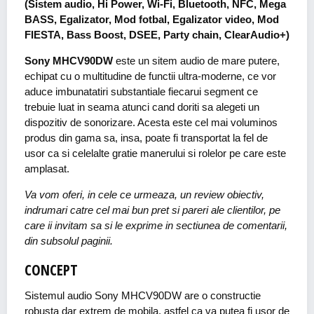
(Sistem audio, Hi Power, Wi-Fi, Bluetooth, NFC, Mega
BASS, Egalizator, Mod fotbal, Egalizator video, Mod
FIESTA, Bass Boost, DSEE, Party chain, ClearAudio+)
Sony MHCV90DW
este un sitem audio de mare putere,
echipat cu o multitudine de functii ultra-moderne, ce vor
aduce imbunatatiri substantiale fiecarui segment ce
trebuie luat in seama atunci cand doriti sa alegeti un
dispozitiv de sonorizare. Acesta este cel mai voluminos
produs din gama sa, insa, poate fi transportat la fel de
usor ca si celelalte gratie manerului si rolelor pe care este
amplasat.
Va vom oferi, in cele ce urmeaza, un review obiectiv,
indrumari catre cel mai bun pret si pareri ale clientilor, pe
care ii invitam sa si le exprime in sectiunea de comentarii,
din subsolul paginii.
CONCEPT
Sistemul audio Sony MHCV90DW are o constructie
robusta dar extrem de mobila, astfel ca va putea fi usor de