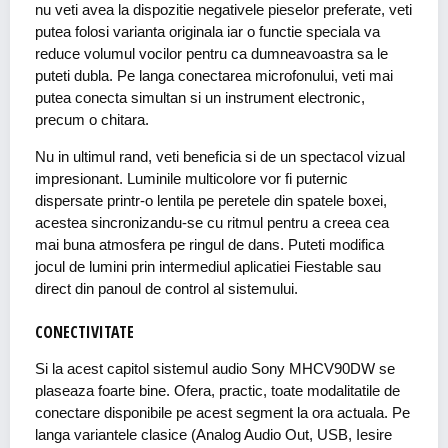
nu veti avea la dispozitie negativele pieselor preferate, veti
putea folosi varianta originala iar o functie speciala va
reduce volumul vocilor pentru ca dumneavoastra sa le
puteti dubla. Pe langa conectarea microfonului, veti mai
putea conecta simultan si un instrument electronic,
precum o chitara.
Nu in ultimul rand, veti beneficia si de un spectacol vizual
impresionant. Luminile multicolore vor fi puternic
dispersate printr-o lentila pe peretele din spatele boxei,
acestea sincronizandu-se cu ritmul pentru a creea cea
mai buna atmosfera pe ringul de dans. Puteti modifica
jocul de lumini prin intermediul aplicatiei Fiestable sau
direct din panoul de control al sistemului.
CONECTIVITATE
Si la acest capitol sistemul audio Sony MHCV90DW se
plaseaza foarte bine. Ofera, practic, toate modalitatile de
conectare disponibile pe acest segment la ora actuala. Pe
langa variantele clasice (Analog Audio Out, USB, Iesire