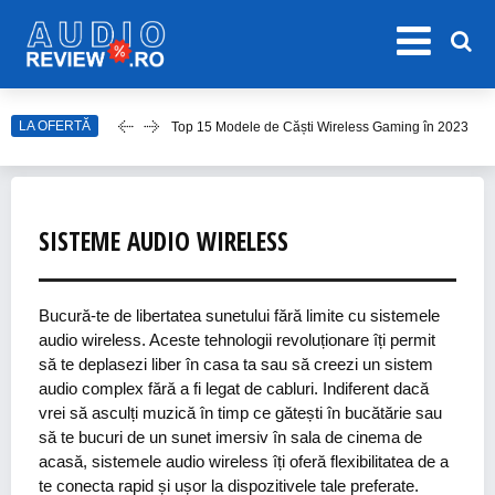
Top 15 Modele de Căști Wireless Gaming în 2023
LA OFERTĂ
Top 10 Modele de Amplificator Audio
Care sunt cele mai bune sisteme audio?
Top Căști Wireless Samsung în 2023
SISTEME AUDIO WIRELESS
Top 15 Cele Mai Bune Boxe Portabile
Bucură-te de libertatea sunetului fără limite cu sistemele
audio wireless. Aceste tehnologii revoluționare îți permit
să te deplasezi liber în casa ta sau să creezi un sistem
audio complex fără a fi legat de cabluri. Indiferent dacă
vrei să asculți muzică în timp ce gătești în bucătărie sau
să te bucuri de un sunet imersiv în sala de cinema de
acasă, sistemele audio wireless îți oferă flexibilitatea de a
te conecta rapid și ușor la dispozitivele tale preferate.