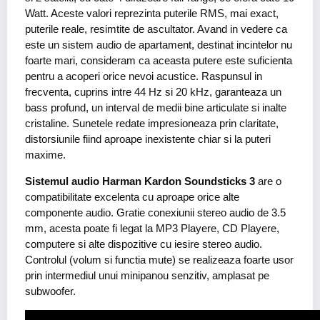
Watt. Aceste valori reprezinta puterile RMS, mai exact,
puterile reale, resimtite de ascultator. Avand in vedere ca
este un sistem audio de apartament, destinat incintelor nu
foarte mari, consideram ca aceasta putere este suficienta
pentru a acoperi orice nevoi acustice. Raspunsul in
frecventa, cuprins intre 44 Hz si 20 kHz, garanteaza un
bass profund, un interval de medii bine articulate si inalte
cristaline. Sunetele redate impresioneaza prin claritate,
distorsiunile fiind aproape inexistente chiar si la puteri
maxime.
Sistemul audio Harman Kardon Soundsticks 3
are o
compatibilitate excelenta cu aproape orice alte
componente audio. Gratie conexiunii stereo audio de 3.5
mm, acesta poate fi legat la MP3 Playere, CD Playere,
computere si alte dispozitive cu iesire stereo audio.
Controlul (volum si functia mute) se realizeaza foarte usor
prin intermediul unui minipanou senzitiv, amplasat pe
subwoofer.