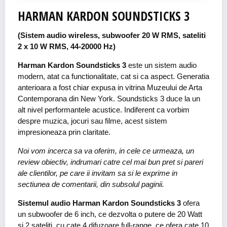
HARMAN KARDON SOUNDSTICKS 3
(Sistem audio wireless, subwoofer 20 W RMS, sateliti
2 x 10 W RMS, 44-20000 Hz)
Harman Kardon Soundsticks 3
este un sistem audio
modern, atat ca functionalitate, cat si ca aspect. Generatia
anterioara a fost chiar expusa in vitrina Muzeului de Arta
Contemporana din New York. Soundsticks 3 duce la un
alt nivel performantele acustice. Indiferent ca vorbim
despre muzica, jocuri sau filme, acest sistem
impresioneaza prin claritate.
Noi vom incerca sa va oferim, in cele ce urmeaza, un
review obiectiv, indrumari catre cel mai bun pret si pareri
ale clientilor, pe care ii invitam sa si le exprime in
sectiunea de comentarii, din subsolul paginii.
Sistemul audio Harman Kardon Soundsticks 3
ofera
un subwoofer de 6 inch, ce dezvolta o putere de 20 Watt
si 2 sateliti, cu cate 4 difuzoare full-range, ce ofera cate 10