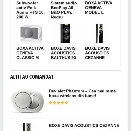
Subwoofer
Sistem audio
BOXA ACTIVA
activ Polk
BeoPlay A9,
GENEVA
Audio HTS 10,
B&O PLAY,
MODEL L
200 W
Negru
BOXA ACTIVA
BOXE DAVIS
BOXE DAVIS
GENEVA
ACOUSTICS
ACOUSTICS
CLASSIC M
BALTHUS 90
CEZANNE
ALTII AU COMANDAT
Devialet Phantom – Cea mai buna
boxa wireless din lume!
BOXE DAVIS ACOUSTICS CEZANNE