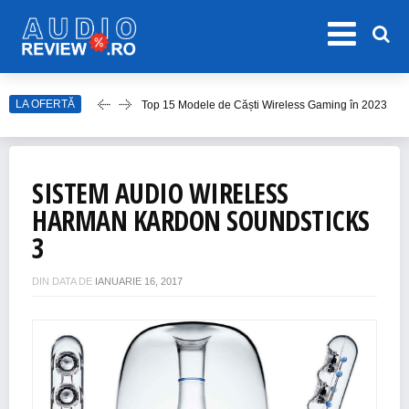
Top 15 Modele de Căști Wireless Gaming în 2023
LA OFERTĂ
Top 10 Modele de Amplificator Audio
Care sunt cele mai bune sisteme audio?
Top Căști Wireless Samsung în 2023
SISTEM AUDIO WIRELESS
Top 15 Cele Mai Bune Boxe Portabile
HARMAN KARDON SOUNDSTICKS
3
DIN DATA DE
IANUARIE 16, 2017