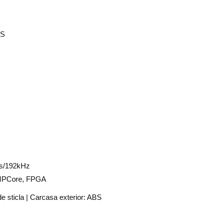
IS
ts/192kHz
 MPCore, FPGA
de sticla | Carcasa exterior: ABS