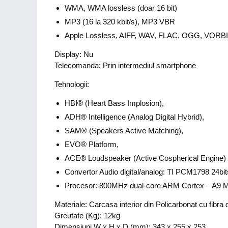
WMA, WMA lossless (doar 16 bit)
MP3 (16 la 320 kbit/s), MP3 VBR
Apple Lossless, AIFF, WAV, FLAC, OGG, VORB
Display: Nu
Telecomanda: Prin intermediul smartphone
Tehnologii:
HBI® (Heart Bass Implosion),
ADH® Intelligence (Analog Digital Hybrid),
SAM® (Speakers Active Matching),
EVO® Platform,
ACE® Loudspeaker (Active Cospherical Engine)
Convertor Audio digital/analog: TI PCM1798 24bi
Procesor: 800MHz dual-core ARM Cortex – A9
Materiale: Carcasa interior din Policarbonat cu fibra 
Greutate (Kg): 12kg
Dimensiuni W x H x D (mm): 343 x 255 x 253