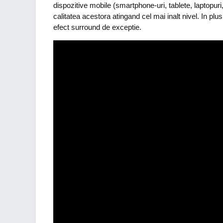
dispozitive mobile (smartphone-uri, tablete, laptopuri,
calitatea acestora atingand cel mai inalt nivel. In p
efect surround de exceptie.