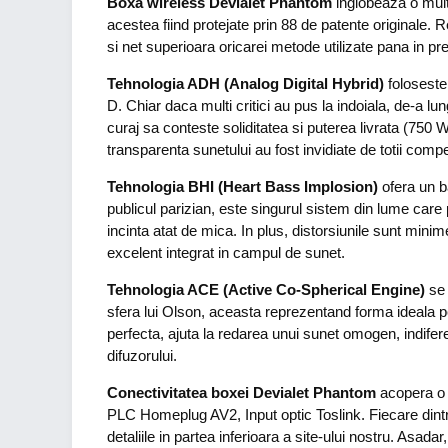
Boxa wireless Devialet Phantom
inglobeaza o multi
acestea fiind protejate prin 88 de patente originale
si net superioara oricarei metode utilizate pana in 
Tehnologia ADH (Analog Digital Hybrid)
foloseste
D. Chiar daca multi critici au pus la indoiala, de-a lun
curaj sa conteste soliditatea si puterea livrata (750
transparenta sunetului au fost invidiate de totii comp
Tehnologia BHI (Heart Bass Implosion)
ofera un b
publicul parizian, este singurul sistem din lume care 
incinta atat de mica. In plus, distorsiunile sunt mini
excelent integrat in campul de sunet.
Tehnologia ACE (Active Co-Spherical Engine)
se 
sfera lui Olson, aceasta reprezentand forma ideala pen
perfecta, ajuta la redarea unui sunet omogen, indiferen
difuzorului.
Conectivitatea boxei Devialet Phantom
acopera o m
PLC Homeplug AV2, Input optic Toslink. Fiecare dintre 
detaliile in partea inferioara a site-ului nostru. Asada