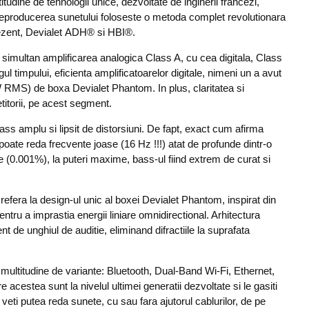
tudine de tehnologii unice, dezvoltate de inginerii francezi,
. Reproducerea sunetului foloseste o metoda complet revolutionara
prezent, Devialet ADH® si HBI®.
 simultan amplificarea analogica Class A, cu cea digitala, Class
gul timpului, eficienta amplificatoarelor digitale, nimeni un a avut
 W RMS) de boxa Devialet Phantom. In plus, claritatea si
etitorii, pe acest segment.
ass amplu si lipsit de distorsiuni. De fapt, exact cum afirma
poate reda frecvente joase (16 Hz !!!) atat de profunde dintr-o
me (0.001%), la puteri maxime, bass-ul fiind extrem de curat si
refera la design-ul unic al boxei Devialet Phantom, inspirat din
tru a imprastia energii liniare omnidirectional. Arhitectura
t de unghiul de auditie, eliminand difractiile la suprafata
ultitudine de variante: Bluetooth, Dual-Band Wi-Fi, Ethernet,
acestea sunt la nivelul ultimei generatii dezvoltate si le gasiti
r, veti putea reda sunete, cu sau fara ajutorul cablurilor, de pe