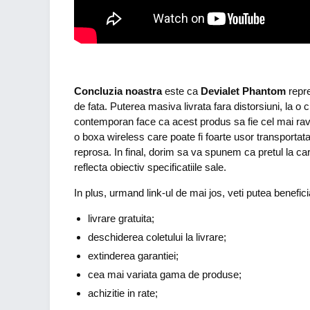
Concluzia noastra
este ca
Devialet Phantom
repre
de fata. Puterea masiva livrata fara distorsiuni, la o c
contemporan face ca acest produs sa fie cel mai ravn
o boxa wireless care poate fi foarte usor transportat
reprosa. In final, dorim sa va spunem ca pretul la ca
reflecta obiectiv specificatiile sale.
In plus, urmand link-ul de mai jos, veti putea benefici
livrare gratuita;
deschiderea coletului la livrare;
extinderea garantiei;
cea mai variata gama de produse;
achizitie in rate;