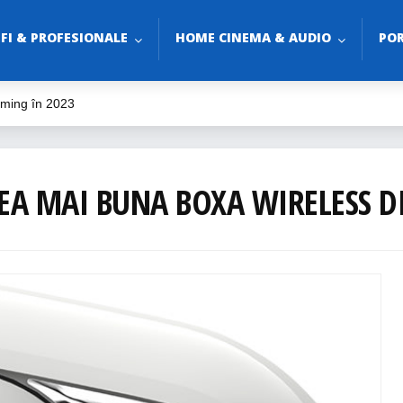
-FI & PROFESIONALE
HOME CINEMA & AUDIO
POR
aming în 2023
o
udio?
3
EA MAI BUNA BOXA WIRELESS D
le