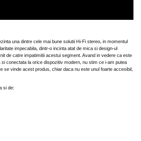
zinta una dintre cele mai bune solutii Hi-Fi stereo, in momentul
laritate impecabila, dintr-o incinta atat de mica si design-ul
it de catre impatimitii acestui segment. Avand in vedere ca este
a si conectata la orice dispozitiv modern, nu stim ce i-am putea
re se vinde acest produs, chiar daca nu este unul foarte accesibil,
a si de: