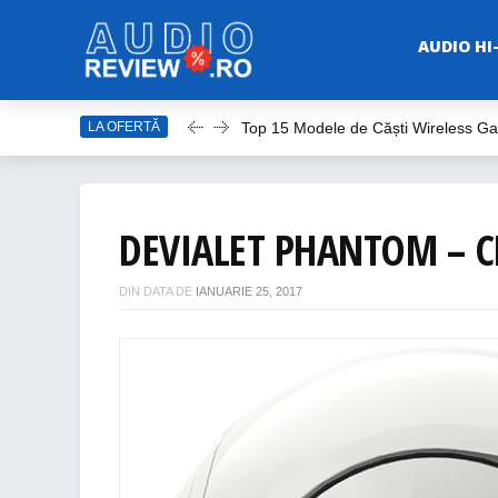
AUDIO HI
Top 15 Modele de Căști Wireless G
LA OFERTĂ
Top 10 Modele de Amplificator Audi
Care sunt cele mai bune sisteme a
Top Căști Wireless Samsung în 202
DEVIALET PHANTOM – C
Top 15 Cele Mai Bune Boxe Portabi
DIN DATA DE
IANUARIE 25, 2017