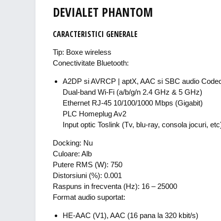
DEVIALET PHANTOM
CARACTERISTICI GENERALE
Tip: Boxe wireless
Conectivitate Bluetooth:
A2DP si AVRCP | aptX, AAC si SBC audio Code
Dual-band Wi-Fi (a/b/g/n 2.4 GHz & 5 GHz)
Ethernet RJ-45 10/100/1000 Mbps (Gigabit)
PLC Homeplug Av2
Input optic Toslink (Tv, blu-ray, consola jocuri, etc
Docking: Nu
Culoare: Alb
Putere RMS (W): 750
Distorsiuni (%): 0.001
Raspuns in frecventa (Hz): 16 – 25000
Format audio suportat:
HE‑AAC (V1), AAC (16 pana la 320 kbit/s)