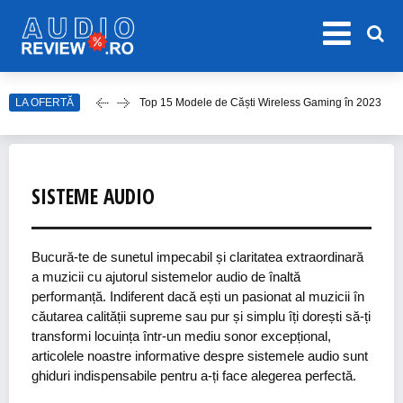
Top 15 Modele de Căști Wireless Gaming în 2023
LA OFERTĂ
Top 10 Modele de Amplificator Audio
Care sunt cele mai bune sisteme audio?
Top Căști Wireless Samsung în 2023
Top 15 Cele Mai Bune Boxe Portabile
SISTEME AUDIO
Bucură-te de sunetul impecabil și claritatea extraordinară
a muzicii cu ajutorul sistemelor audio de înaltă
performanță. Indiferent dacă ești un pasionat al muzicii în
căutarea calității supreme sau pur și simplu îți dorești să-ți
transformi locuința într-un mediu sonor excepțional,
articolele noastre informative despre sistemele audio sunt
ghiduri indispensabile pentru a-ți face alegerea perfectă.