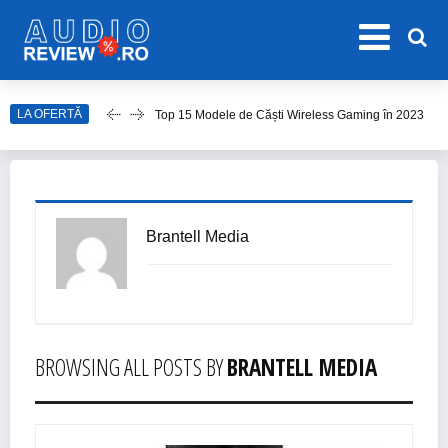
LA OFERTĂ
Top 15 Modele de Căști Wireless Gaming în 2023
Top 10 Modele de Amplificator Audio
Care sunt cele mai bune sisteme audio?
Top Căști Wireless Samsung în 2023
Brantell Media
Top 15 Cele Mai Bune Boxe Portabile
BROWSING ALL POSTS BY
BRANTELL MEDIA