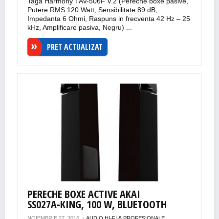
Taga Harmony TAV-506F V.2 (Pereche boxe pasive,
Putere RMS 120 Watt, Sensibilitate 89 dB,
Impedanta 6 Ohmi, Raspuns in frecventa 42 Hz – 25
kHz, Amplificare pasiva, Negru) ...
PRET ACTUALIZAT
PERECHE BOXE ACTIVE AKAI
SS027A-KING, 100 W, BLUETOOTH
NOIEMBRIE 27, 2016
AUDIO HI-FI & PROFESIONALE