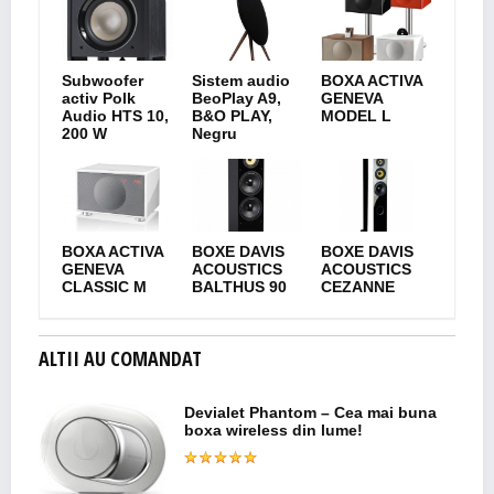
Subwoofer
Sistem audio
BOXA ACTIVA
activ Polk
BeoPlay A9,
GENEVA
Audio HTS 10,
B&O PLAY,
MODEL L
200 W
Negru
BOXA ACTIVA
BOXE DAVIS
BOXE DAVIS
GENEVA
ACOUSTICS
ACOUSTICS
CLASSIC M
BALTHUS 90
CEZANNE
ALTII AU COMANDAT
Devialet Phantom – Cea mai buna
boxa wireless din lume!