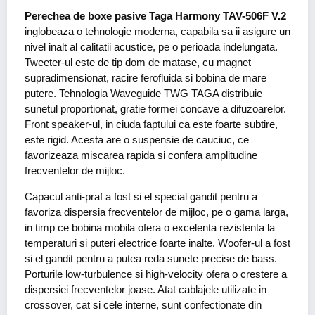
Perechea de boxe pasive Taga Harmony TAV-506F V.2
inglobeaza o tehnologie moderna, capabila sa ii asigure un
nivel inalt al calitatii acustice, pe o perioada indelungata.
Tweeter-ul este de tip dom de matase, cu magnet
supradimensionat, racire ferofluida si bobina de mare
putere. Tehnologia Waveguide TWG TAGA distribuie
sunetul proportionat, gratie formei concave a difuzoarelor.
Front speaker-ul, in ciuda faptului ca este foarte subtire,
este rigid. Acesta are o suspensie de cauciuc, ce
favorizeaza miscarea rapida si confera amplitudine
frecventelor de mijloc.
Capacul anti-praf a fost si el special gandit pentru a
favoriza dispersia frecventelor de mijloc, pe o gama larga,
in timp ce bobina mobila ofera o excelenta rezistenta la
temperaturi si puteri electrice foarte inalte. Woofer-ul a fost
si el gandit pentru a putea reda sunete precise de bass.
Porturile low-turbulence si high-velocity ofera o crestere a
dispersiei frecventelor joase. Atat cablajele utilizate in
crossover, cat si cele interne, sunt confectionate din