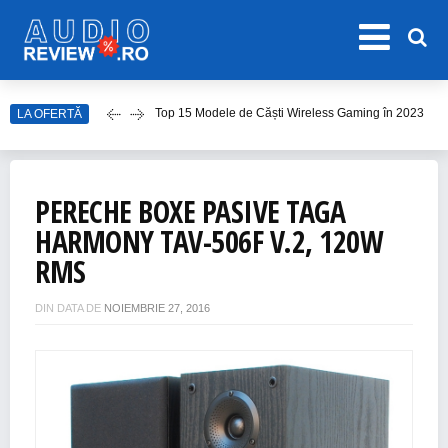
Top 15 Modele de Căști Wireless Gaming în 2023
LA OFERTĂ
Top 10 Modele de Amplificator Audio
Care sunt cele mai bune sisteme audio?
Top Căști Wireless Samsung în 2023
PERECHE BOXE PASIVE TAGA
Top 15 Cele Mai Bune Boxe Portabile
HARMONY TAV-506F V.2, 120W
RMS
DIN DATA DE
NOIEMBRIE 27, 2016