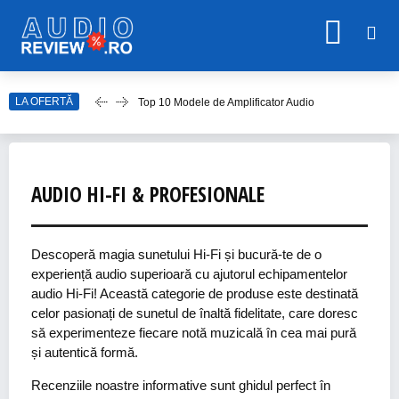
LA OFERTĂ
Top 10 Modele de Amplificator Audio
Care sunt cele mai bune sisteme audio?
Top Căști Wireless Samsung în 2023
Top 15 Cele Mai Bune Boxe Portabile
AUDIO HI-FI & PROFESIONALE
Top 15 Modele de Căști Wireless Gaming în 2023
Descoperă magia sunetului Hi-Fi și bucură-te de o
experiență audio superioară cu ajutorul echipamentelor
audio Hi-Fi! Această categorie de produse este destinată
celor pasionați de sunetul de înaltă fidelitate, care doresc
să experimenteze fiecare notă muzicală în cea mai pură
și autentică formă.
Recenziile noastre informative sunt ghidul perfect în