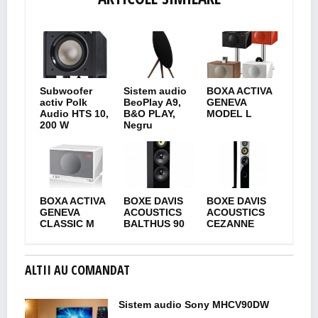
Subwoofer
Sistem audio
BOXA ACTIVA
activ Polk
BeoPlay A9,
GENEVA
Audio HTS 10,
B&O PLAY,
MODEL L
200 W
Negru
BOXA ACTIVA
BOXE DAVIS
BOXE DAVIS
GENEVA
ACOUSTICS
ACOUSTICS
CLASSIC M
BALTHUS 90
CEZANNE
ALTII AU COMANDAT
Sistem audio Sony MHCV90DW