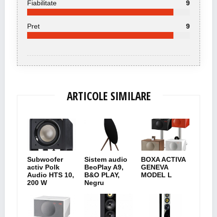
Fiabilitate
9
Pret
9
ARTICOLE SIMILARE
Subwoofer
Sistem audio
BOXA ACTIVA
activ Polk
BeoPlay A9,
GENEVA
Audio HTS 10,
B&O PLAY,
MODEL L
200 W
Negru