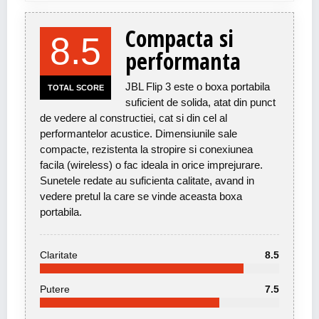
Compacta si
8.5
performanta
JBL Flip 3 este o boxa portabila
TOTAL SCORE
suficient de solida, atat din punct
de vedere al constructiei, cat si din cel al
performantelor acustice. Dimensiunile sale
compacte, rezistenta la stropire si conexiunea
facila (wireless) o fac ideala in orice imprejurare.
Sunetele redate au suficienta calitate, avand in
vedere pretul la care se vinde aceasta boxa
portabila.
Claritate
8.5
Putere
7.5