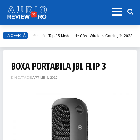
Top 15 Modele de Căști Wireless Gaming în 2023
LA OFERTĂ
Top 10 Modele de Amplificator Audio
Care sunt cele mai bune sisteme audio?
Top Căști Wireless Samsung în 2023
BOXA PORTABILA JBL FLIP 3
Top 15 Cele Mai Bune Boxe Portabile
DIN DATA DE
APRILIE 3, 2017