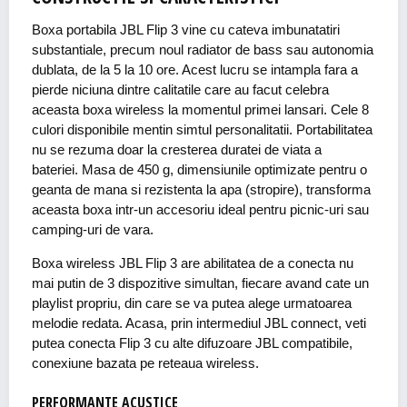
Boxa portabila JBL Flip 3 vine cu cateva imbunatatiri
substantiale, precum noul radiator de bass sau autonomia
dublata, de la 5 la 10 ore. Acest lucru se intampla fara a
pierde niciuna dintre calitatile care au facut celebra
aceasta boxa wireless la momentul primei lansari. Cele 8
culori disponibile mentin simtul personalitatii. Portabilitatea
nu se rezuma doar la cresterea duratei de viata a
bateriei. Masa de 450 g, dimensiunile optimizate pentru o
geanta de mana si rezistenta la apa (stropire), transforma
aceasta boxa intr-un accesoriu ideal pentru picnic-uri sau
camping-uri de vara.
Boxa wireless JBL Flip 3 are abilitatea de a conecta nu
mai putin de 3 dispozitive simultan, fiecare avand cate un
playlist propriu, din care se va putea alege urmatoarea
melodie redata. Acasa, prin intermediul JBL connect, veti
putea conecta Flip 3 cu alte difuzoare JBL compatibile,
conexiune bazata pe reteaua wireless.
PERFORMANTE ACUSTICE