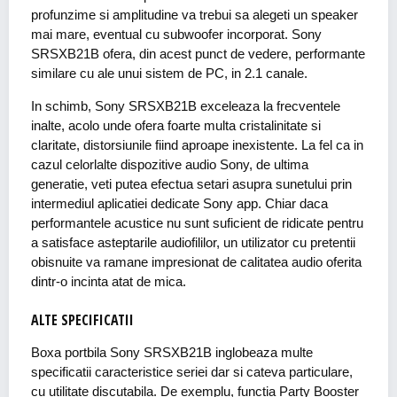
profunzime si amplitudine va trebui sa alegeti un speaker
mai mare, eventual cu subwoofer incorporat. Sony
SRSXB21B ofera, din acest punct de vedere, performante
similare cu ale unui sistem de PC, in 2.1 canale.
In schimb, Sony SRSXB21B exceleaza la frecventele
inalte, acolo unde ofera foarte multa cristalinitate si
claritate, distorsiunile fiind aproape inexistente. La fel ca in
cazul celorlalte dispozitive audio Sony, de ultima
generatie, veti putea efectua setari asupra sunetului prin
intermediul aplicatiei dedicate Sony app. Chiar daca
performantele acustice nu sunt suficient de ridicate pentru
a satisface asteptarile audiofililor, un utilizator cu pretentii
obisnuite va ramane impresionat de calitatea audio oferita
dintr-o incinta atat de mica.
ALTE SPECIFICATII
Boxa portbila Sony SRSXB21B inglobeaza multe
specificatii caracteristice seriei dar si cateva particulare,
cu utilitate discutabila. De exemplu, functia Party Booster