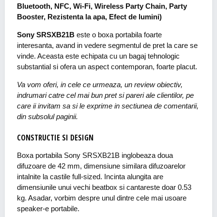
Bluetooth, NFC, Wi-Fi, Wireless Party Chain, Party
Booster, Rezistenta la apa, Efect de lumini)
Sony SRSXB21B
este o boxa portabila foarte
interesanta, avand in vedere segmentul de pret la care se
vinde. Aceasta este echipata cu un bagaj tehnologic
substantial si ofera un aspect contemporan, foarte placut.
Va vom oferi, in cele ce urmeaza, un review obiectiv,
indrumari catre cel mai bun pret si pareri ale clientilor, pe
care ii invitam sa si le exprime in sectiunea de comentarii,
din subsolul paginii.
CONSTRUCTIE SI DESIGN
Boxa portabila Sony SRSXB21B inglobeaza doua
difuzoare de 42 mm, dimensiune similara difuzoarelor
intalnite la castile full-sized. Incinta alungita are
dimensiunile unui vechi beatbox si cantareste doar 0.53
kg. Asadar, vorbim despre unul dintre cele mai usoare
speaker-e portabile.