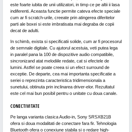
este foarte iubita de unii utilizatori, in timp ce pe altii ii lasa
indiferenti. Aceasta functie permite cateva efecte speciale
cum ar fi scratch-urile, creeate prin atingerea diferitelor
parti ale boxei si este imbratisata mai degraba de copii
decat de adulti.
In schimb, exista si specificatii solide, cum ar fi procesorul
de semnale digitale. Cu ajutorul acestuia, veti putea lega
in paralel pana la 100 de dispozitive audio compatibile,
sincronizand atat melodiile redate, cat si efectele de
lumini. Astfel se poate creea si un efect surround de
exceptie. De departe, cea mai importanta specificatie a
seriei o reprezinta caracteristica tridimensionala a
sunetului, obtinuta prin inclinarea driver-elor. Rezultatul
este cel mai bun posibil pentru o unitate cu doua canale.
CONECTIVITATE
Pe langa varianta clasica Audio-in, Sony SRSXB21B
ofera si doua modalitati de conectare fara fir. Tehnologia
Bluetooth ofera o conexiune stabila si o redare high-