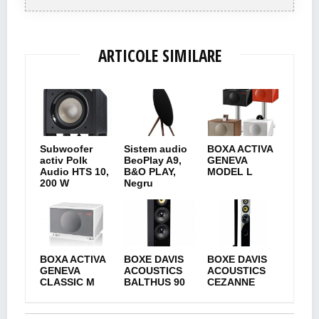
ARTICOLE SIMILARE
Subwoofer
Sistem audio
BOXA ACTIVA
activ Polk
BeoPlay A9,
GENEVA
Audio HTS 10,
B&O PLAY,
MODEL L
200 W
Negru
BOXA ACTIVA
BOXE DAVIS
BOXE DAVIS
GENEVA
ACOUSTICS
ACOUSTICS
CLASSIC M
BALTHUS 90
CEZANNE