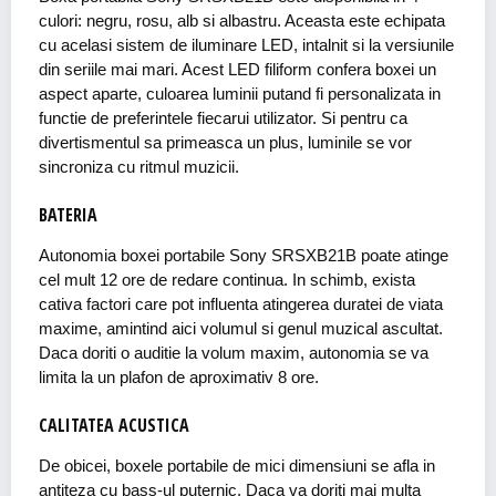
culori: negru, rosu, alb si albastru. Aceasta este echipata
cu acelasi sistem de iluminare LED, intalnit si la versiunile
din seriile mai mari. Acest LED filiform confera boxei un
aspect aparte, culoarea luminii putand fi personalizata in
functie de preferintele fiecarui utilizator. Si pentru ca
divertismentul sa primeasca un plus, luminile se vor
sincroniza cu ritmul muzicii.
BATERIA
Autonomia boxei portabile Sony SRSXB21B poate atinge
cel mult 12 ore de redare continua. In schimb, exista
cativa factori care pot influenta atingerea duratei de viata
maxime, amintind aici volumul si genul muzical ascultat.
Daca doriti o auditie la volum maxim, autonomia se va
limita la un plafon de aproximativ 8 ore.
CALITATEA ACUSTICA
De obicei, boxele portabile de mici dimensiuni se afla in
antiteza cu bass-ul puternic. Daca va doriti mai multa