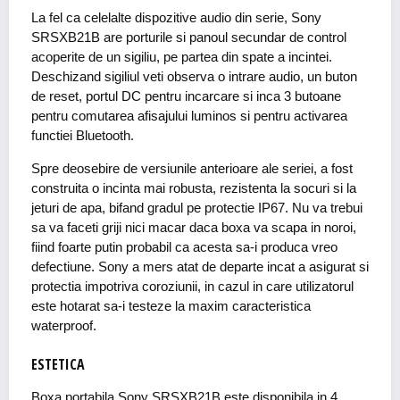
La fel ca celelalte dispozitive audio din serie, Sony
SRSXB21B are porturile si panoul secundar de control
acoperite de un sigiliu, pe partea din spate a incintei.
Deschizand sigiliul veti observa o intrare audio, un buton
de reset, portul DC pentru incarcare si inca 3 butoane
pentru comutarea afisajului luminos si pentru activarea
functiei Bluetooth.
Spre deosebire de versiunile anterioare ale seriei, a fost
construita o incinta mai robusta, rezistenta la socuri si la
jeturi de apa, bifand gradul pe protectie IP67. Nu va trebui
sa va faceti griji nici macar daca boxa va scapa in noroi,
fiind foarte putin probabil ca acesta sa-i produca vreo
defectiune. Sony a mers atat de departe incat a asigurat si
protectia impotriva coroziunii, in cazul in care utilizatorul
este hotarat sa-i testeze la maxim caracteristica
waterproof.
ESTETICA
Boxa portabila Sony SRSXB21B este disponibila in 4