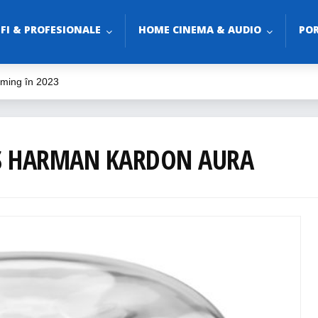
-FI & PROFESIONALE
HOME CINEMA & AUDIO
POR
aming în 2023
o
udio?
3
SS HARMAN KARDON AURA
le