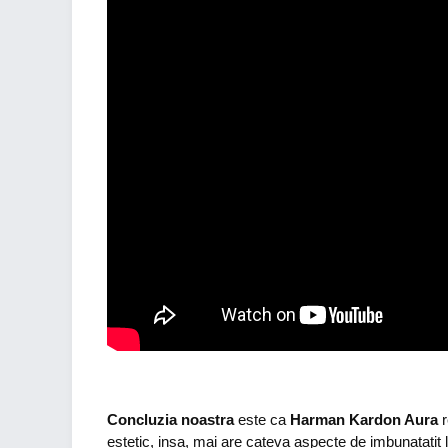
Concluzia noastra
este ca
Harman Kardon Aura
r
estetic, insa, mai are cateva aspecte de imbunatatit