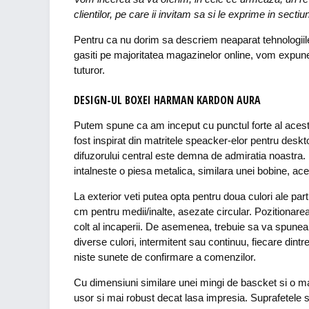
clientilor, pe care ii invitam sa si le exprime in secti
Pentru ca nu dorim sa descriem neaparat tehnologiile
gasiti pe majoritatea magazinelor online, vom expune
tuturor.
DESIGN-UL BOXEI HARMAN KARDON AURA
Putem spune ca am inceput cu punctul forte al acest
fost inspirat din matritele speacker-elor pentru desk
difuzorului central este demna de admiratia noastra.
intalneste o piesa metalica, similara unei bobine, ace
La exterior veti putea opta pentru doua culori ale par
cm pentru medii/inalte, asezate circular. Pozitionare
colt al incaperii. De asemenea, trebuie sa va spunea 
diverse culori, intermitent sau continuu, fiecare di
niste sunete de confirmare a comenzilor.
Cu dimensiuni similare unei mingi de bascket si o 
usor si mai robust decat lasa impresia. Suprafetele s