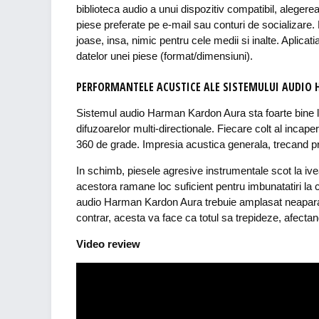
biblioteca audio a unui dispozitiv compatibil, alegere
piese preferate pe e-mail sau conturi de socializare
joase, insa, nimic pentru cele medii si inalte. Aplica
datelor unei piese (format/dimensiuni).
PERFORMANTELE ACUSTICE ALE SISTEMULUI AUDIO
Sistemul audio Harman Kardon Aura sta foarte bine la 
difuzoarelor multi-directionale. Fiecare colt al incape
360 de grade. Impresia acustica generala, trecand pr
In schimb, piesele agresive instrumentale scot la ivea
acestora ramane loc suficient pentru imbunatatiri la c
audio Harman Kardon Aura trebuie amplasat neaparat 
contrar, acesta va face ca totul sa trepideze, afecta
Video review