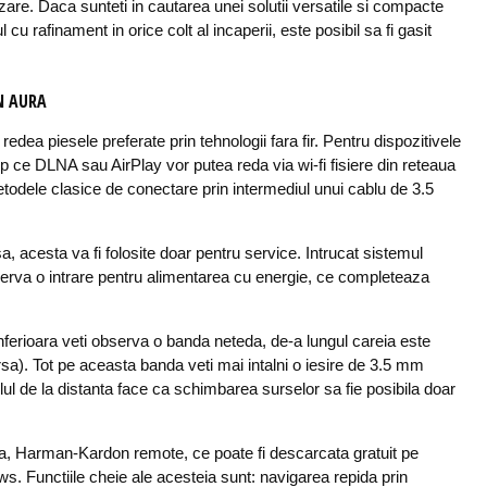
zare. Daca sunteti in cautarea unei solutii versatile si compacte
cu rafinament in orice colt al incaperii, este posibil sa fi gasit
N AURA
ea piesele preferate prin tehnologii fara fir. Pentru dispozitivele
imp ce DLNA sau AirPlay vor putea reda via wi-fi fisiere din reteaua
etodele clasice de conectare prin intermediul unui cablu de 3.5
, acesta va fi folosite doar pentru service. Intrucat sistemul
serva o intrare pentru alimentarea cu energie, ce completeaza
nferioara veti observa o banda neteda, de-a lungul careia este
rsa). Tot pe aceasta banda veti mai intalni o iesire de 3.5 mm
ul de la distanta face ca schimbarea surselor sa fie posibila doar
ata, Harman-Kardon remote, ce poate fi descarcata gratuit pe
. Functiile cheie ale acesteia sunt: navigarea repida prin