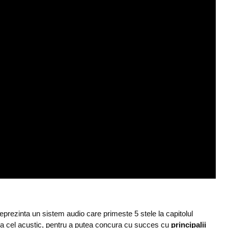
eprezinta un sistem audio care primeste 5 stele la capitolul
 la cel acustic, pentru a putea concura cu succes cu
principalii