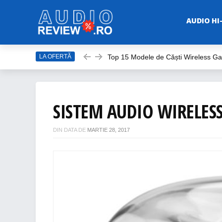
AUDIO HI
Top 15 Modele de Căști Wireless G
LA OFERTĂ
Top 10 Modele de Amplificator Audi
Care sunt cele mai bune sisteme a
Top Căști Wireless Samsung în 202
SISTEM AUDIO WIRELE
Top 15 Cele Mai Bune Boxe Portabi
DIN DATA DE
MARTIE 28, 2017