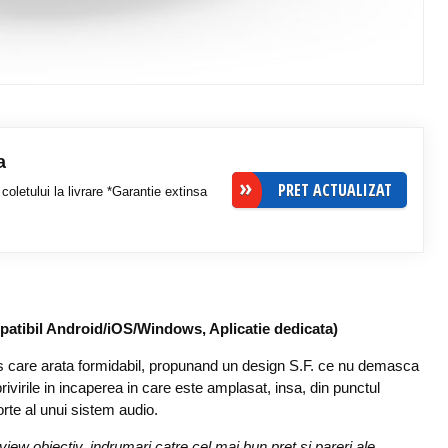
a
PRET ACTUALIZAT
coletului la livrare *Garantie extinsa
patibil Android/iOS/Windows, Aplicatie dedicata)
s care arata formidabil, propunand un design S.F. ce nu demasca
privirile in incaperea in care este amplasat, insa, din punctul
orte al unui sistem audio.
ew obiectiv, indrumari catre cel mai bun pret si pareri ale