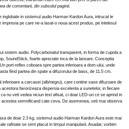
unea de comentarii, din subsolul paginii.
 inglobate in sistemul audio Harman Kardon Aura, intrucat le
 impresia pe care ne-a lasat-o noua acest produs, pe intelesul
ui sistem audio. Polycarbonatul transparent, in forma de cupola a
top, SoundStick, foarte apreciate inca de la lansare. Conceptia
 Un port-reflex coboara spre partea inferioara a dom-ului, unde
asta fiind partea din spate a difuzorului de bass, de 11.5 cm.
tii inferioare a carcasei (alb/negru), care contine sase difuzoare de
a acestora favorizeaza dispersia excelenta a sunetelor, in fiecare
ca nu veti vedea niciun text afisat, ci doar LED-uri ce se aprind in
ntre acestea semnificand cate ceva. De asemenea, veti mai observa
masa de doar 2.3 kg, sistemul audio Harman Kardon Aura este mai
ale rafinate se simt placut in timpul manipularii. Asadar, vorbim