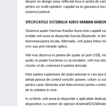
despre un design wow, reflectat insa in pretul de van
pentru un multi-speaker, capabil sa isi gaseasca locul 
sistemul potrivit.
SPECIFICATIILE SISTEMULUI AUDIO HARMAN KARDO
Sistemul audio Harman Kardon Aura este capabil sa red
mobile veti avea la dispozitie functia Bluetooth, in t
dumneavoastra locala. Alternativ, veti putea folosi m
mm sau prin intrarile optice.
Veti mai observa in partea din spate un port USB, insa
audio nu poate functiona cu acumulator, veti mai ob
cluster-ul de conexiuni in partea dorsala.
Intre partea superioara din polycarbonat si carcasa i
aliniat panoul de control senzitiv (power, volum si su
pentru casti. Absenta unei telecomenzi pentru control
de la unitatea in sine.
In schimb, veti avea la dispozitie o aplicatide dedic
dispozitive cu sistem de operare Android/iOS/Windows