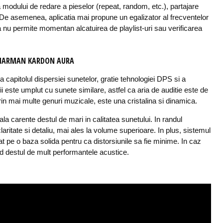
a modului de redare a pieselor (repeat, random, etc.), partajare
. De asemenea, aplicatia mai propune un egalizator al frecventelor
tia nu permite momentan alcatuirea de playlist-uri sau verificarea
 HARMAN KARDON AURA
capitolul dispersiei sunetelor, gratie tehnologiei DPS si a
rii este umplut cu sunete similare, astfel ca aria de auditie este de
in mai multe genuri muzicale, este una cristalina si dinamica.
la carente destul de mari in calitatea sunetului. In randul
laritate si detaliu, mai ales la volume superioare. In plus, sistemul
pe o baza solida pentru ca distorsiunile sa fie minime. In caz
nd destul de mult performantele acustice.