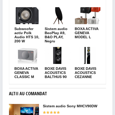
Subwoofer
Sistem audio
BOXA ACTIVA
activ Polk
BeoPlay A9,
GENEVA
Audio HTS 10,
B&O PLAY,
MODEL L
200 W
Negru
BOXA ACTIVA
BOXE DAVIS
BOXE DAVIS
GENEVA
ACOUSTICS
ACOUSTICS
CLASSIC M
BALTHUS 90
CEZANNE
ALTII AU COMANDAT
Sistem audio Sony MHCV90DW