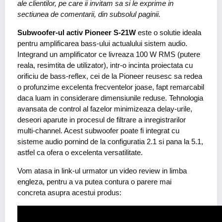
ale clientilor, pe care ii invitam sa si le exprime in
sectiunea de comentarii, din subsolul paginii.
Subwoofer-ul activ Pioneer S-21W
este o solutie ideala
pentru amplificarea bass-ului actualului sistem audio.
Integrand un amplificator ce livreaza 100 W RMS (putere
reala, resimtita de utilizator), intr-o incinta proiectata cu
orificiu de bass-reflex, cei de la Pioneer reusesc sa redea
o profunzime excelenta frecventelor joase, fapt remarcabil
daca luam in considerare dimensiunile reduse. Tehnologia
avansata de control al fazelor minimizeaza delay-urile,
deseori aparute in procesul de filtrare a inregistrarilor
multi-channel. Acest subwoofer poate fi integrat cu
sisteme audio pornind de la configuratia 2.1 si pana la 5.1,
astfel ca ofera o excelenta versatilitate.
Vom atasa in link-ul urmator un video review in limba
engleza, pentru a va putea contura o parere mai
concreta asupra acestui produs: