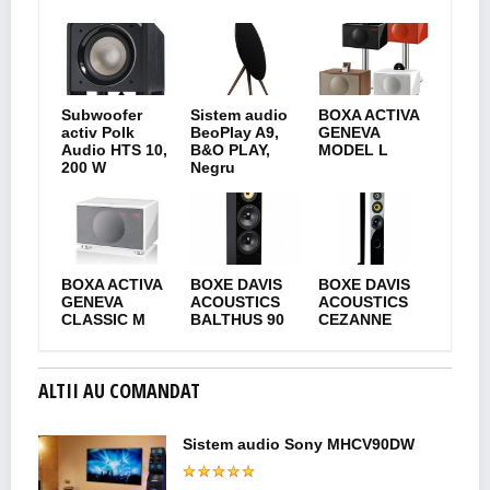
Subwoofer
Sistem audio
BOXA ACTIVA
activ Polk
BeoPlay A9,
GENEVA
Audio HTS 10,
B&O PLAY,
MODEL L
200 W
Negru
BOXA ACTIVA
BOXE DAVIS
BOXE DAVIS
GENEVA
ACOUSTICS
ACOUSTICS
CLASSIC M
BALTHUS 90
CEZANNE
ALTII AU COMANDAT
Sistem audio Sony MHCV90DW