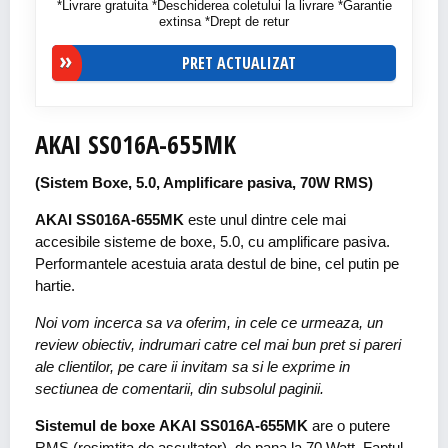
*Livrare gratuita *Deschiderea coletului la livrare *Garantie
extinsa *Drept de retur
PRET ACTUALIZAT
AKAI SS016A-655MK
(Sistem Boxe, 5.0, Amplificare pasiva, 70W RMS)
AKAI SS016A-655MK
este unul dintre cele mai
accesibile sisteme de boxe, 5.0, cu amplificare pasiva.
Performantele acestuia arata destul de bine, cel putin pe
hartie.
Noi vom incerca sa va oferim, in cele ce urmeaza, un
review obiectiv, indrumari catre cel mai bun pret si pareri
ale clientilor, pe care ii invitam sa si le exprime in
sectiunea de comentarii, din subsolul paginii.
Sistemul de boxe AKAI SS016A-655MK
are o putere
RMS (resimtita de ascultator), de pana la 70 Watt. Faptul