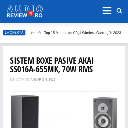
LA OFERTĂ
Top 15 Modele de Căști Wireless Gaming în 2023
Top 10 Modele de Amplificator Audio
Care sunt cele mai bune sisteme audio?
SISTEM BOXE PASIVE AKAI
Top Căști Wireless Samsung în 2023
SS016A-655MK, 70W RMS
Top 15 Cele Mai Bune Boxe Portabile
DIN DATA DE
IANUARIE 4, 2017