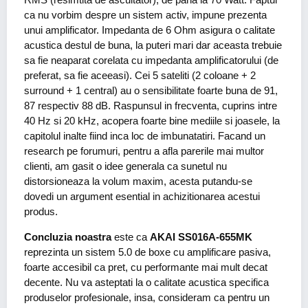
ca nu vorbim despre un sistem activ, impune prezenta
unui amplificator. Impedanta de 6 Ohm asigura o calitate
acustica destul de buna, la puteri mari dar aceasta trebuie
sa fie neaparat corelata cu impedanta amplificatorului (de
preferat, sa fie aceeasi). Cei 5 sateliti (2 coloane + 2
surround + 1 central) au o sensibilitate foarte buna de 91,
87 respectiv 88 dB. Raspunsul in frecventa, cuprins intre
40 Hz si 20 kHz, acopera foarte bine mediile si joasele, la
capitolul inalte fiind inca loc de imbunatatiri. Facand un
research pe forumuri, pentru a afla parerile mai multor
clienti, am gasit o idee generala ca sunetul nu
distorsioneaza la volum maxim, acesta putandu-se
dovedi un argument esential in achizitionarea acestui
produs.
Concluzia noastra
este ca
AKAI SS016A-655MK
reprezinta un sistem 5.0 de boxe cu amplificare pasiva,
foarte accesibil ca pret, cu performante mai mult decat
decente. Nu va asteptati la o calitate acustica specifica
produselor profesionale, insa, consideram ca pentru un